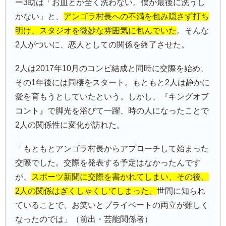
ー3助は「お皿とか全く洗わない。僕が最後に洗うし
かない」と、
アンゴラ村長への不満を包み隠さず打ち
明け、スタジオを微妙な雰囲気に包んでいた
。そんな
2人がついに、恋人としての関係を終了させた。
2人は2017年10月のコンビ結成と同時に交際を始め、
その1年後には同棲をスタート。もともと2人は静かに
愛を育もうとしていたという。しかし、『キングオブ
コント』で脚光を浴びて一躍、時の人になったことで
2人の関係性に変化が訪れた。
「もともとアンゴラ村長からアプローチして始まった
交際でした。交際を発表する予定はなかったんです
が、
スポーツ新聞に交際を書かれてしまい、その後、
2人の関係はぎくしゃくしてしまった。
世間に知られ
ていることで、お笑いとプライベートの両立が難しく
なったのでは」（前出・芸能関係者）