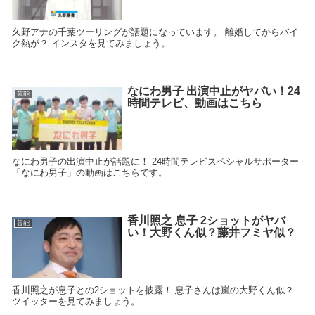
久野アナの千葉ツーリングが話題になっています。 離婚してからバイ
ク熱が？ インスタを見てみましょう。
なにわ男子 出演中止がヤバい！24
芸能
時間テレビ、動画はこちら
なにわ男子の出演中止が話題に！ 24時間テレビスペシャルサポーター
「なにわ男子」の動画はこちらです。
香川照之 息子 2ショットがヤバ
芸能
い！大野くん似？藤井フミヤ似？
香川照之が息子との2ショットを披露！ 息子さんは嵐の大野くん似？
ツイッターを見てみましょう。