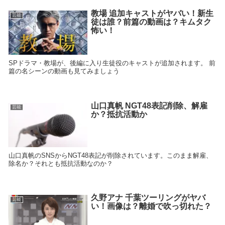
教場 追加キャストがヤバい！新生
芸能
徒は誰？前篇の動画は？キムタク
怖い！
SPドラマ・教場が、後編に入り生徒役のキャストが追加されます。 前
篇の名シーンの動画も見てみましょう
山口真帆 NGT48表記削除、解雇
芸能
か？抵抗活動か
山口真帆のSNSからNGT48表記が削除されています。このまま解雇、
除名か？それとも抵抗活動なのか？
久野アナ 千葉ツーリングがヤバ
芸能
い！画像は？離婚で吹っ切れた？