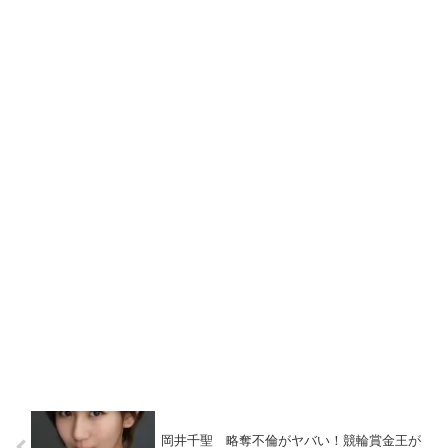
岡井千聖 略奪不倫がヤバい！競輪賞金王が