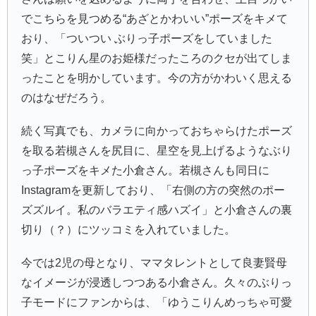
でこちらを見つめる“あざとかわいい”ポーズをキメて
おり、「ついつい ぶりっ子ポーズをしていました
笑」とこりん星のお姫様だったころのクセが出てしま
ったことを明かしています。今の方がかわいく思える
のはなぜだろう。
続く写真でも、カメラに向かっておちゃらけたポーズ
を取る若槻さんを尻目に、星空を見上げるようなぶり
っ子ポーズをキメた小倉さん。若槻さんも同日に
Instagramを更新しており、「右側の方の突然のポー
ズズルイ。私のバラエティ感ハズイ」と小倉さんの裏
切り（？）にツッコミを入れていました。
今では2児の母となり、ママタレントとして良妻賢母
なイメージが浸透しつつある小倉さん。久々のぶりっ
子モードにファンからは、「ゆうこりんめっちゃ可愛