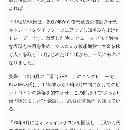
個人投資家でもあるジャーナリストの小野登志郎氏に
よれば、
「KAZMAX氏は、2017年から仮想通貨の値動き予想
やトレードをツイッター上にアップし知名度を上げた
トレーダーです。急落した時に“ヒューッ”と呟く独特
な表現も注目を集め、マスコミが仮想通貨で大金を稼
ぐ人々を取り上げはじめた18年頃から、一気に有名に
なりました」
実際、18年9月の「週刊SPA！」のインタビューで、
KAZMAX氏は、17年末から18年2月中旬にかけてのビ
ットコインの暴落を的中させ、この間だけで“ざっと6
億円稼げました”と豪語し、“総資産50億円”と語ってい
る。
「昨年8月にはオンラインサロンを開設し、月額3万円