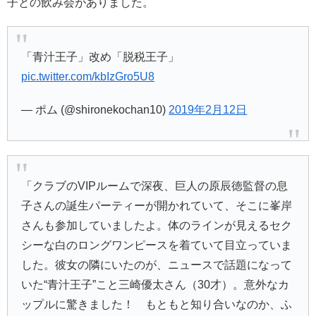
子との飲み会がありました。
「青汁王子」改め「脱税王子」
pic.twitter.com/kbIzGro5U8
— ポム (@shironekochan10)
2019年2月12日
「クラブのVIPルームで深夜、巨人の原辰徳監督の息
子さんの誕生パーティーが開かれていて、そこに峯岸
さんも参加していましたよ。体のラインが見えるセク
シーな白のロングワンピースを着ていて目立っていま
した。彼女の隣にいたのが、ニュースで話題になって
いた“
青汁王子
”こと三崎優太さん（30才）。意外なカ
ップルに驚きました！ もともと知り合いなのか、ふ