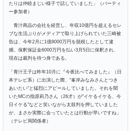
たりは仲睦まじい様子で話していました」（パーティ
ー参加者）
青汁商品の会社を経営し、年収10億円を超えるセレ
ブな生活ぶりがメディアで取り上げられていた三崎被
告は、今年2月に1億8000万円を脱税したとして逮
捕。保釈保証金6000万円を払い3月5日に保釈され、
現在は裁判を待つ身である。
「
青汁王子
は昨年10月に『今夜比べてみました』（日
本テレビ系）に出演した際、“
峯岸みなみ
さんとつき
あいたい”と猛烈にアピールしていました。それを聞
いたMCの
指原莉乃
さん（26才）が“イケるイケる、今
日イケる”などと笑いながら太鼓判を押していました
が、まさか実際に会っていたとは行動が早いですね」
（テレビ局関係者）