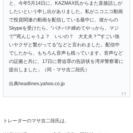
と、今年5月14日に、KAZMAX氏からまた直接話しが
したいという申し出がありました。私がニコニコ動画
で投資関連の動画を配信している最中に、彼からの
Skypeを受けたら、“バチバチ締めてやっから、マジ
で”“死んじゃうよ？ いいの？ 大丈夫？”“すごい強
いヤクザと繋がってる”などと言われました。配信中
でしたから、もちろん音声も残っています。音声など
の証拠と共に、17日に脅迫罪の告訴状を湾岸警察署に
提出しました」（同・マサ吉二段氏）
出典headlines.yahoo.co.jp
トレーダーのマサ吉二段氏は、