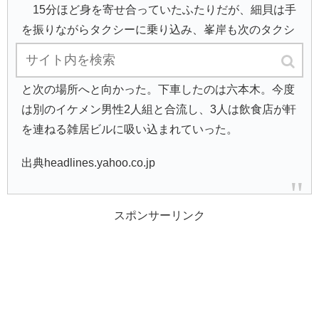
15分ほど身を寄せ合っていたふたりだが、細貝は手
を振りながらタクシーに乗り込み、峯岸も次のタクシ
ーへと乗り込んだ。時刻は深夜1時。このまま帰宅す
るのかと思いきや、峯岸は車中で誰かに電話をかける
と次の場所へと向かった。下車したのは六本木。今度
は別のイケメン男性2人組と合流し、3人は飲食店が軒
を連ねる雑居ビルに吸い込まれていった。
出典headlines.yahoo.co.jp
スポンサーリンク