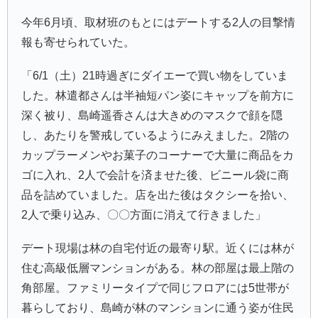
今年6月頃、取材班のもとにはデートする2人の目撃情
報も寄せられていた。
「6/1（土）21時過ぎにダイエーで買い物をしていま
した。林遣都さんは半袖短パン姿にキャップを前方に
深く被り、島崎遥香さんは大きめのマスクで顔を隠
し、あたりを警戒しているようにみえました。2階の
カップラーメンやお菓子のコーナーで大量に商品をカ
ゴに入れ、2人で会計を済ませた後、ビニール袋に商
品を詰めていました。店を出た後はタクシーを拾い、
2人で乗り込み、〇〇方面に消えて行きました」
デート現場は林の自宅付近の最寄り駅。近くには林が
住む高級低層マンションがある。林の部屋は最上階の
角部屋。ファミリータイプで同じフロアには5世帯が
暮らしており、島崎が林のマンションに通う姿が住民