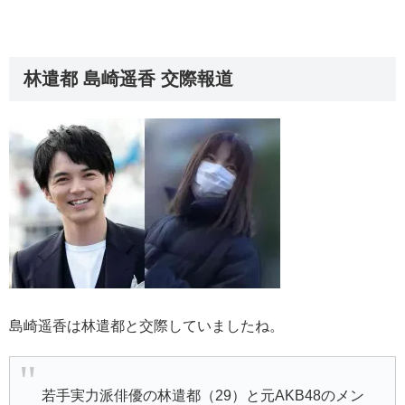
林遣都 島崎遥香 交際報道
島崎遥香は林遣都と交際していましたね。
若手実力派俳優の林遣都（29）と元AKB48のメン