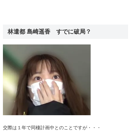
林遣都 島崎遥香 すでに破局？
交際は１年で同棲計画中とのことですが・・・