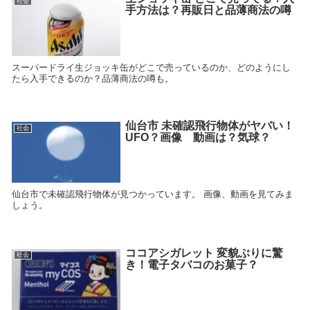
社会
手方法は？再販日と品薄商法の噂
スーパードライ生ジョッキ缶がどこで売っているのか、どのようにし
たら入手できるのか？品薄商法の噂も。
仙台市 未確認飛行物体がヤバい！
社会
UFO？画像 動画は？気球？
仙台市で未確認飛行物体が見つかっています。 画像、動画を見てみま
しょう。
ココアシガレット 変貌ぶりに驚
社会
き！電子タバコのお菓子？