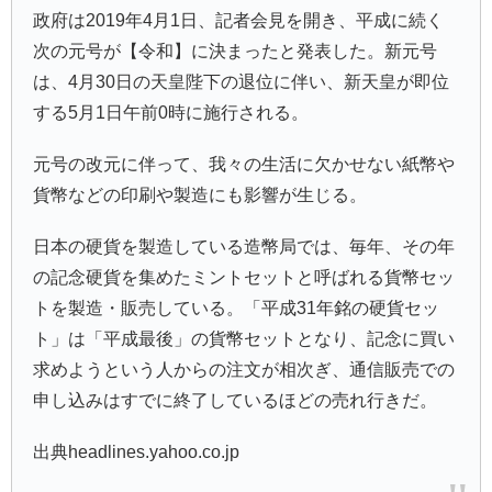
政府は2019年4月1日、記者会見を開き、平成に続く
次の元号が【
令和
】に決まったと発表した。新元号
は、4月30日の天皇陛下の退位に伴い、新天皇が即位
する5月1日午前0時に施行される。
元号の改元に伴って、我々の生活に欠かせない紙幣や
貨幣などの印刷や製造にも影響が生じる。
日本の硬貨を製造している造幣局では、毎年、その年
の記念硬貨を集めたミントセットと呼ばれる貨幣セッ
トを製造・販売している。「
平成31年
銘の硬貨セッ
ト」は「
平成最後
」の貨幣セットとなり、記念に買い
求めようという人からの注文が相次ぎ、通信販売での
申し込みはすでに終了しているほどの売れ行きだ。
出典headlines.yahoo.co.jp