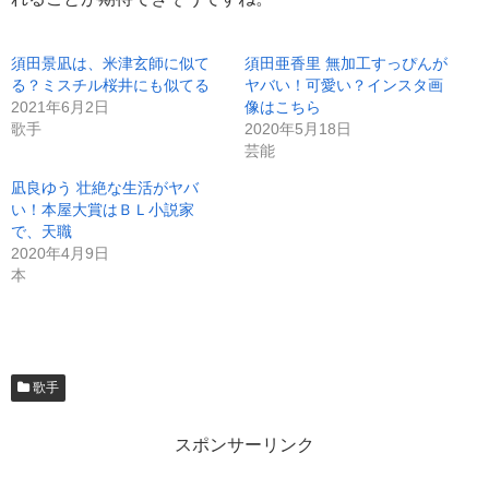
須田景凪は、米津玄師に似て
須田亜香里 無加工すっぴんが
る？ミスチル桜井にも似てる
ヤバい！可愛い？インスタ画
2021年6月2日
像はこちら
歌手
2020年5月18日
芸能
凪良ゆう 壮絶な生活がヤバ
い！本屋大賞はＢＬ小説家
で、天職
2020年4月9日
本
歌手
スポンサーリンク