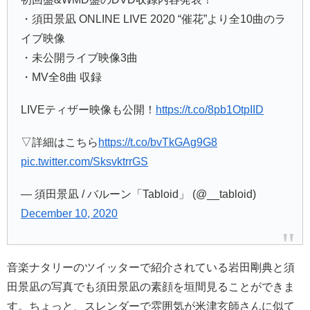
・須田景凪 ONLINE LIVE 2020 “催花”より全10曲のラ
イブ映像
・未公開ライブ映像3曲
・MV全8曲 収録
LIVEティザー映像も公開！
https://t.co/8pb1OtpIID
▽詳細はこちら
https://t.co/bvTkGAg9G8
pic.twitter.com/SksvktrrGS
— 須田景凪 / バルーン「Tabloid」 (@__tabloid)
December 10, 2020
音楽ナタリーのツイッターで紹介されている岩田剛典と須
田景凪の写真でも須田景凪の素顔を垣間見ることができま
す。ちょっと、スレンダーで雰囲気が米津玄師さんに似て