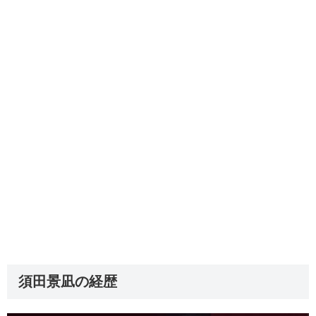
須田景凪の経歴