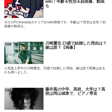
wiki！年齡＆性別＆顔画像、動画
も
ボカロPのkanaria(カナリア)のwiki情報です。年齡は？性別は女性？顔
画像や動画も。
川崎鷹也 23歳で結婚した理由は？
歌手
嫁は誰？【画像】
人気急上昇中の川崎鷹也、23歳で結婚した理由、嫁は誰で画像はある
かを調べました。
藤井風の中学、高校、大学は？高
歌手
校は岡山城東で、ピアノ専攻