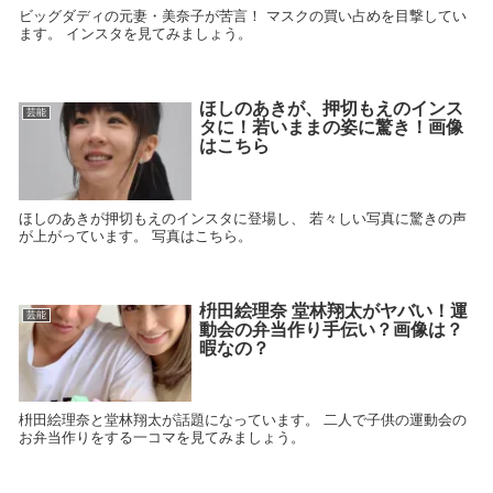
ビッグダディの元妻・美奈子が苦言！ マスクの買い占めを目撃してい
ます。 インスタを見てみましょう。
ほしのあきが、押切もえのインス
芸能
タに！若いままの姿に驚き！画像
はこちら
ほしのあきが押切もえのインスタに登場し、 若々しい写真に驚きの声
が上がっています。 写真はこちら。
枡田絵理奈 堂林翔太がヤバい！運
芸能
動会の弁当作り手伝い？画像は？
暇なの？
枡田絵理奈と堂林翔太が話題になっています。 二人で子供の運動会の
お弁当作りをする一コマを見てみましょう。