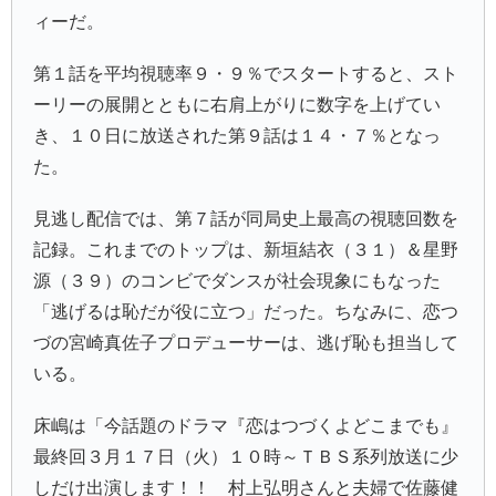
ィーだ。
第１話を平均視聴率９・９％でスタートすると、スト
ーリーの展開とともに右肩上がりに数字を上げてい
き、１０日に放送された第９話は１４・７％となっ
た。
見逃し配信では、第７話が同局史上最高の視聴回数を
記録。これまでのトップは、新垣結衣（３１）＆星野
源（３９）のコンビでダンスが社会現象にもなった
「逃げるは恥だが役に立つ」だった。ちなみに、恋つ
づの宮崎真佐子プロデューサーは、逃げ恥も担当して
いる。
床嶋は「今話題のドラマ『恋はつづくよどこまでも』
最終回３月１７日（火）１０時～ＴＢＳ系列放送に少
しだけ出演します！！ 村上弘明さんと夫婦で佐藤健