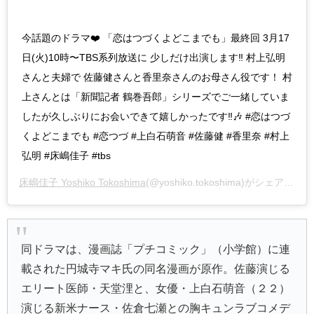
今話題のドラマ❤️ 「恋はつづくよどこまでも」最終回 3月17
日(火)10時〜TBS系列放送に 少しだけ出演します‼️ 村上弘明
さんと夫婦で 佐藤健さんと香里奈さんのお母さん役です！ 村
上さんとは「新聞記者 鶴巻吾郎」シリーズでご一緒していま
したが久しぶりにお会いできて嬉しかったです‼️🎶 #恋はつづ
くよどこまでも #恋つづ #上白石萌音 #佐藤健 #香里奈 #村上
弘明 #床嶋佳子 #tbs
床嶋佳子 Yoshiko Tokoshima
(@yoshiko.tokoshima)がシェアした投稿 –
同ドラマは、漫画誌「プチコミック」（小学館）に連
載された円城寺マキ氏の同名漫画が原作。佐藤演じる
エリート医師・天堂浬と、女優・上白石萌音（２２）
演じる新米ナース・佐倉七瀬との胸キュンラブコメデ