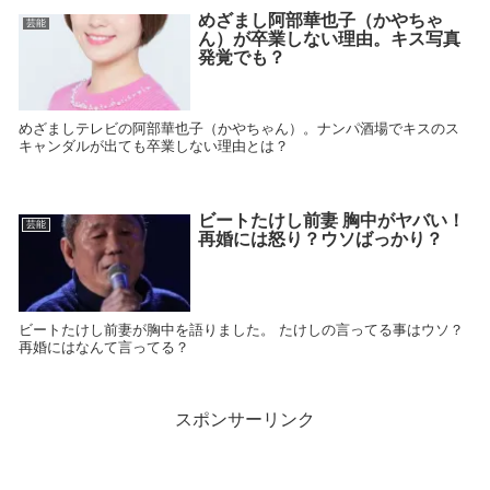
めざまし阿部華也子（かやちゃ
芸能
ん）が卒業しない理由。キス写真
発覚でも？
めざましテレビの阿部華也子（かやちゃん）。ナンパ酒場でキスのス
キャンダルが出ても卒業しない理由とは？
ビートたけし前妻 胸中がヤバい！
芸能
再婚には怒り？ウソばっかり？
ビートたけし前妻が胸中を語りました。 たけしの言ってる事はウソ？
再婚にはなんて言ってる？
スポンサーリンク