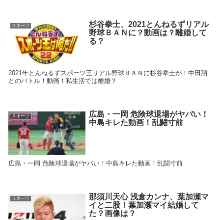
杉谷拳士、2021とんねるずリアル
スポーツ
野球ＢＡＮに？動画は？離婚して
る？
2021年とんねるずスポーツ王リアル野球ＢＡＮに杉谷拳士が！中田翔
とのバトル！動画！私生活では離婚？
広島・一岡 危険球退場がヤバい！
スポーツ
中島キレた動画！乱闘寸前
広島・一岡 危険球退場がヤバい！中島キレた動画！乱闘寸前
那須川天心 浅倉カンナ、葉加瀬マ
スポーツ
イと二股！葉加瀬マイ結婚して
た？画像は？