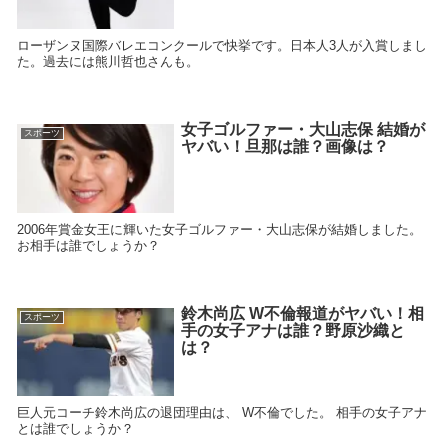
ローザンヌ国際バレエコンクールで快挙です。日本人3人が入賞しまし
た。過去には熊川哲也さんも。
女子ゴルファー・大山志保 結婚が
スポーツ
ヤバい！旦那は誰？画像は？
2006年賞金女王に輝いた女子ゴルファー・大山志保が結婚しました。
お相手は誰でしょうか？
鈴木尚広 W不倫報道がヤバい！相
スポーツ
手の女子アナは誰？野原沙織と
は？
巨人元コーチ鈴木尚広の退団理由は、 W不倫でした。 相手の女子アナ
とは誰でしょうか？