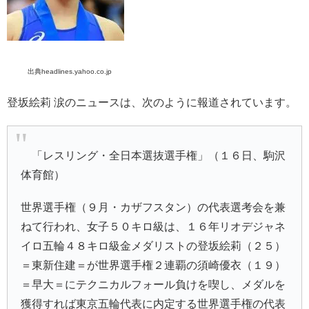
出典headlines.yahoo.co.jp
登坂絵莉 涙のニュースは、次のように報道されています。
「
レスリング・全日本選抜選手権
」（１６日、駒沢
体育館）
世界選手権（９月・カザフスタン）の代表選考会を兼
ねて行われ、女子５０キロ級は、１６年リオデジャネ
イロ五輪４８キロ級金メダリストの
登坂絵莉
（２５）
＝東新住建＝が世界選手権２連覇の
須崎優衣
（１９）
＝早大＝に
テクニカルフォール
負けを喫し、メダルを
獲得すれば東京五輪代表に内定する世界選手権の代表