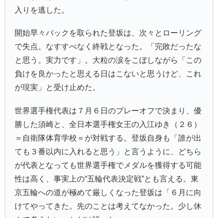
入りを逃した。
開始早々バックを取られた登坂は、次々とローリング
で失点。なすすべなく終戦となった。「完敗だったな
と思う。実力です」。大粒の涙をこぼしながら「この
負けを良かったと思える日はこないと思うけど、これ
が現実」と受け止めた。
世界選手権代表は７月６日のプレーオフで決まり、優
勝した須崎と、全日本選手権女王の
入江ゆき
（２６）
＝自衛隊体育学校＝が対戦する。登坂自身も「誰が出
ても３番以内に入れると思う」と言うように、どちら
が代表となっても世界選手権でメダルを獲得する可能
性は高く、事実上の“五輪代表決定戦”とも言える。東
京五輪への道が極めて厳しくなった登坂は「６月に向
けてやってきた。先のことは考えてなかった。少し休