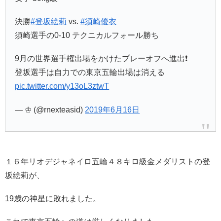
決勝
#登坂絵莉
vs.
#須崎優衣
須崎選手の0-10 テクニカルフォール勝ち
9月の世界選手権出場をかけたプレーオフへ進出❗️
登坂選手は自力での東京五輪出場は消える
pic.twitter.com/y13oL3ztwT
— ♔ (@rnexteasid)
2019年6月16日
１６年リオデジャネイロ五輪４８キロ級金メダリストの
登
坂絵莉が、
19歳の神星に敗れました。