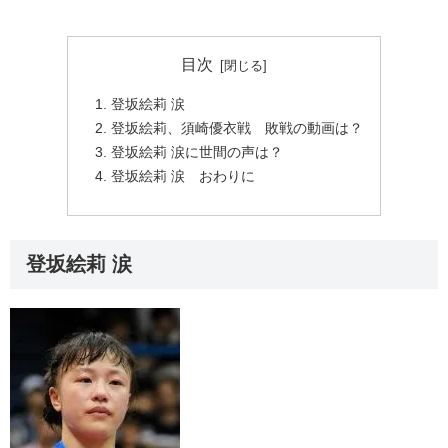
目次
登坂絵莉 涙
登坂絵莉、須崎優衣戦 敗戦の動画は？
登坂絵莉 涙に世間の声は？
登坂絵莉 涙 おわりに
登坂絵莉 涙