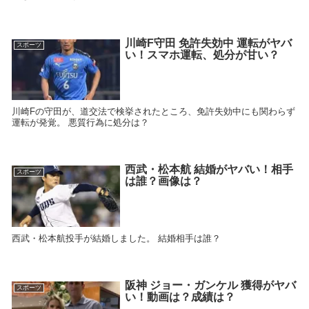
川崎F守田 免許失効中 運転がヤバ
スポーツ
い！スマホ運転、処分が甘い？
川崎Fの守田が、道交法で検挙されたところ、免許失効中にも関わらず
運転が発覚。 悪質行為に処分は？
西武・松本航 結婚がヤバい！相手
スポーツ
は誰？画像は？
西武・松本航投手が結婚しました。 結婚相手は誰？
阪神 ジョー・ガンケル 獲得がヤバ
スポーツ
い！動画は？成績は？