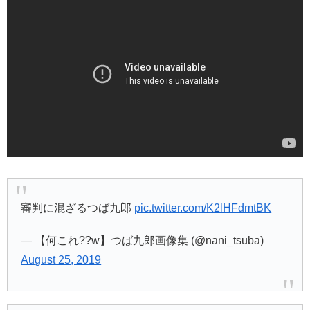
審判に混ざるつば九郎
pic.twitter.com/K2lHFdmtBK
— 【何これ??w】つば九郎画像集 (@nani_tsuba)
August 25, 2019