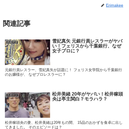
Erimakee
関連記事
雪妃真矢 元銀行員レスラーがヤバ
スポーツ
い！フェリスから千葉銀行、なぜ
女子プロに？
元銀行員レスラー、雪妃真矢が話題に！ フェリス女学院から千葉銀行
のお嬢様が、 なぜプロレスラーに？
松井美緒 20年がヤバい！松井稼頭
スポーツ
央は亭主関白？モラハラ？
松井稼頭央の妻、松井美緒は20年もの間、 15品のおかずを食卓に出し
てきました。 そのエピソードは？