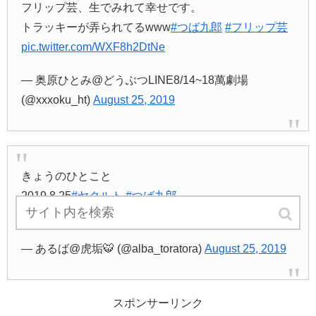
フリップ芸、生でみれて幸せです。
トラッキーが弄られてるwww
#つば九郎
#フリップ芸
pic.twitter.com/WXF8h2DtNe
— 奥原ひとみ@どうぶつLINE8/14~18萬劇場
(@xxxoku_ht)
August 25, 2019
きょうのひとこと
2019.8.25
#ヤクルト
#つば九郎
pic.twitter.com/bktiOSZWOx
— あるば@虎垢🐯 (@alba_toratora)
August 25, 2019
スポンサーリンク