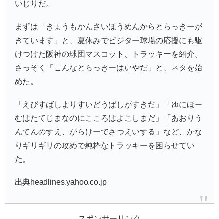
いじりだ。
まずは「きょうもかんさいほうめんからとらっきーが
きています」と、夏休みでビジター球場の応援にも駆
けつけた阪神の球団マスコット、トラッキーを紹介。
さっそく「こんなとらっきーはいやだ」と、ネタを始
めた。
「えびすばしよりすいどうばしがすきだ」「ゆにほー
むはたてじまなのにこころはよこしまだ」「あおりう
んてんのすえ、がらけーでさつえいする」など、かな
りギリギリの攻めで純粋なトラッキーを困らせてい
た。
出典headlines.yahoo.co.jp
スポンサーリンク