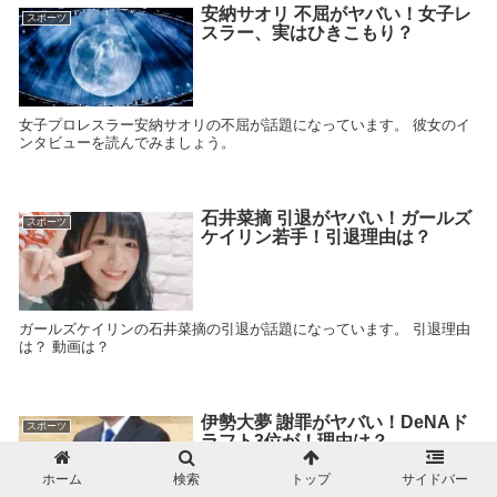
安納サオリ 不屈がヤバい！女子レ
スポーツ
スラー、実はひきこもり？
女子プロレスラー安納サオリの不屈が話題になっています。 彼女のイ
ンタビューを読んでみましょう。
石井菜摘 引退がヤバい！ガールズ
スポーツ
ケイリン若手！引退理由は？
ガールズケイリンの石井菜摘の引退が話題になっています。 引退理由
は？ 動画は？
伊勢大夢 謝罪がヤバい！DeNAド
スポーツ
ラフト3位が！理由は？
ホーム
検索
トップ
サイドバー