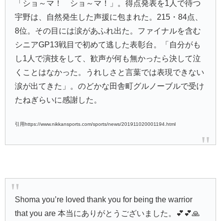
「ショ～マ！ ショ～マ！」。得点発表を1人で待つ
宇野は、自然発生した声援に包まれた。215・84点、
8位。その目には涙があふれ出た。ファイナルを含む
シニアGP13戦目で初めて逃した表彰台。「自分がも
し1人で演技をして、歓声が何も無かったら決して泣
くことはなかった。うれしさと言葉では表現できない
涙が出てきた」。のどかな田舎町グルノーブルで受け
たねぎらいに感謝した。
引用https://www.nikkansports.com/sports/news/201911020001194.html
Shoma you’re loved thank you for being the warrior
that you are 本当にありがとうございました。💕💕🙏