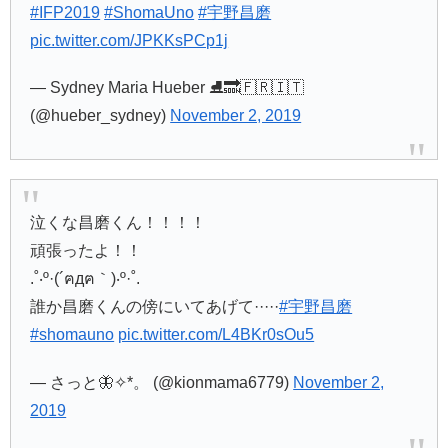
#IFP2019
#ShomaUno
#宇野昌磨
pic.twitter.com/JPKKsPCp1j
— Sydney Maria Hueber ⛸️🔜🇫🇷🇮🇹
(@hueber_sydney)
November 2, 2019
泣くな昌磨くん！！！！
頑張ったよ！！
.˚‧º·(´ฅдฅ｀)‧º·˚.
誰か昌磨くんの傍にいてあげて·····
#宇野昌磨
#shomauno
pic.twitter.com/L4BKr0sOu5
— さっと🦋✧︎*。 (@kionmama6779)
November 2,
2019