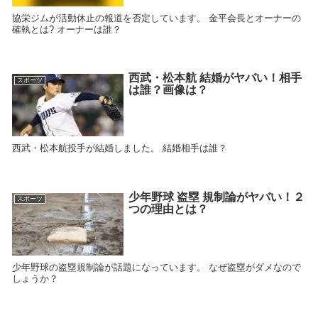
協栄ジムが活動休止の報道を否定しています。 金平会長とオーナーの
確執とは? オーナーは誰？
西武・松本航 結婚がヤバい！相手
スポーツ
は誰？画像は？
西武・松本航投手が結婚しました。 結婚相手は誰？
少年野球 盗塁 規制論がヤバい！２
スポーツ
つの理由とは？
少年野球の盗塁規制論が話題になっています。 なぜ盗塁がダメなので
しょうか？