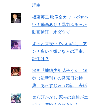
理由
板東英二 映像全カットがヤバ
い！動画あり！暴力ふるった
動画検証！水ダウで
ずっと真夜中でいいのに。ア
ンチ多い？嫌いな人の理由、
評価は？
漫画『地縛少年花子くん』16
巻（最新刊）の発売日と特
典、あらすじ＆収録話、表紙
鬼八頭かかし 死去の真相がエ
グい 年齢４９歳女性？