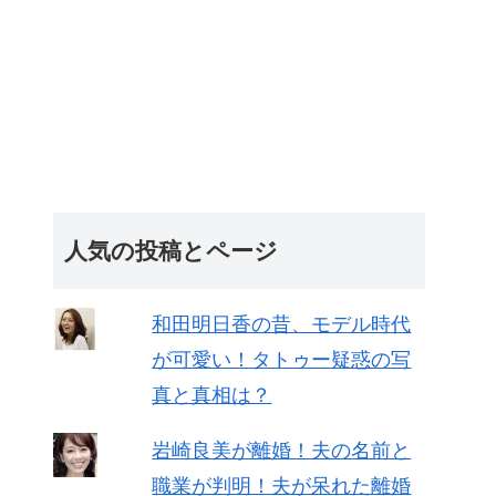
人気の投稿とページ
和田明日香の昔、モデル時代
が可愛い！タトゥー疑惑の写
真と真相は？
岩崎良美が離婚！夫の名前と
職業が判明！夫が呆れた離婚