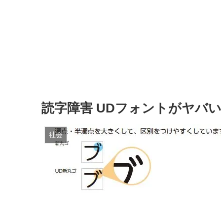
読字障害 UDフォントがヤバ
社会