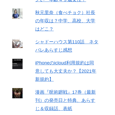
秋元里奈（食べチョク）社長
の年収は？中学、高校、大学
はどこ？
シャドーハウス第110話 ネタ
バレあらすじ感想
iPhoneのicloud利用規約は同
意しても大丈夫か？【2021年
新規約】
漫画『呪術廻戦』17巻（最新
刊）の発売日と特典、あらす
じ＆収録話、表紙