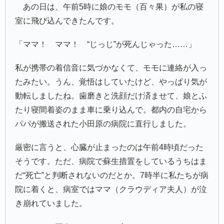
あの日は、午前5時に娘のモモ（百々果）が私の寝
室に飛び込んできたんです。
「ママ！ ママ！ “じっじ”が死んじゃった……」
私が携帯の着信音に気づかなくて、モモに連絡が入っ
たみたい。うん、覚悟はしていたけど、やっぱり気が
動転しましたね。歯磨きと洗顔だけ済ませて、娘とふ
たり寝間着姿のまま車に乗り込んで。都内の自宅から
パパが搬送された小田原の病院に直行しました。
厳密に言うと、心臓が止まったのは午前4時頃だった
そうです。ただ、病院で蘇生措置をしているうちはま
だ“死亡”と判断されないのだとか。7時半に私たちが病
院に着くと、病室ではママ（クラウディア夫人）が泣
き崩れていました。