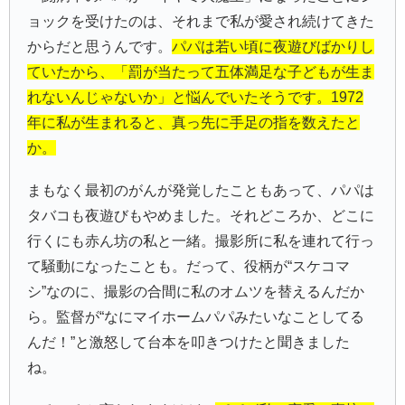
ョックを受けたのは、それまで私が愛され続けてきた
からだと思うんです。
パパは若い頃に夜遊びばかりし
ていたから、「罰が当たって五体満足な子どもが生ま
れないんじゃないか」と悩んでいたそうです。1972
年に私が生まれると、真っ先に手足の指を数えたと
か。
まもなく最初のがんが発覚したこともあって、パパは
タバコも夜遊びもやめました。それどころか、どこに
行くにも赤ん坊の私と一緒。撮影所に私を連れて行っ
て騒動になったことも。だって、役柄が“スケコマ
シ”なのに、撮影の合間に私のオムツを替えるんだか
ら。監督が“なにマイホームパパみたいなことしてる
んだ！”と激怒して台本を叩きつけたと聞きました
ね。