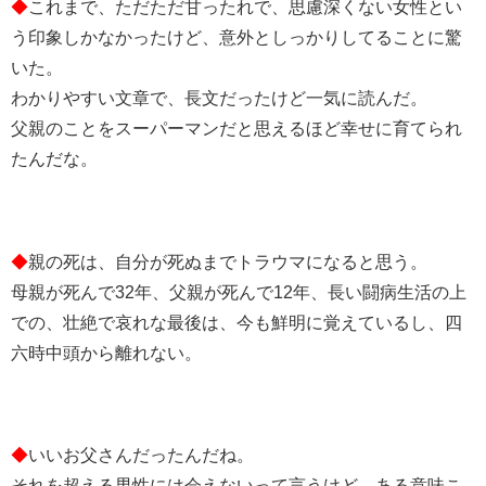
◆
これまで、ただただ甘ったれで、思慮深くない女性とい
う印象しかなかったけど、意外としっかりしてることに驚
いた。
わかりやすい文章で、長文だったけど一気に読んだ。
父親のことをスーパーマンだと思えるほど幸せに育てられ
たんだな。
◆
親の死は、自分が死ぬまでトラウマになると思う。
母親が死んで32年、父親が死んで12年、長い闘病生活の上
での、壮絶で哀れな最後は、今も鮮明に覚えているし、四
六時中頭から離れない。
◆
いいお父さんだったんだね。
それを超える男性には会えないって言うけど、ある意味こ