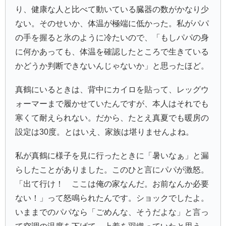
り、健康な人と比べて動いている臓器の数がかなり少
ない。そのせいか、体温が極端に低かった。私がパパ
の手を握ると氷のように冷たいので、「もしパパの身
に何かあっても、体温を確認したところで生きている
かどうか判断できないんじゃないか」と思ったほど。
真鶴にいるときは、背中にカイロを貼って、レッグウ
ォーマーまで履かせていたんですが、本人はそれでも
寒くて耐えられない。だから、たとえ真夏でも暖房の
設定は30度。とはいえ、家族は堪りませんよね。
私が真鶴に様子を見に行ったときに「暑いなぁ」と漏
らしたことがありました。このひと言にパパが激怒。
「出て行け！ ここは俺の家なんだ。お前なんか必要
ない！」って怒鳴られたんです。ショックでしたよ。
いままでのパパなら「ごめんな、そうだよな」と言っ