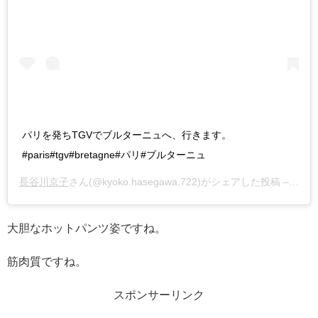
パリを発ちTGVでブルターニュへ、行きます。
#paris#tgv#bretagne#パリ#ブルターニュ
長谷川京子
さん(@kyoko.hasegawa.722)がシェアした投稿 –
201
大胆なホットパンツ姿ですね。
筋肉質ですね。
スポンサーリンク