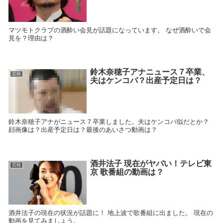
マツモトクラブの酒酔い会見が話題になっています。 なぜ酒酔いで会
見を？理由は？
鈴木奈穂子アナニュース７卒業、
芸能
夫はケンコバ？出産予定日は？
鈴木奈穂子アナがニュース７卒業しました。夫はケンコバ似だとか？
顔画像は？出産予定日は？最後のあいさつ動画は？
酒井法子 現在がヤバい！テレビ東
芸能
京 歌番組の動画は？
酒井法子の現在の状況が話題に！ 地上波で歌番組に出ました。 現在の
動画を見てみましょう。