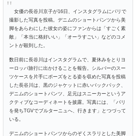
女優の長谷川京子が16日、インスタグラムにパリで
撮影した写真を投稿。デニムのショートパンツから美
脚をあらわにした彼女の姿にファンからは「すごく素
敵」「本当に格好いい」「オーラすごい」などのコメ
ントが殺到した。
数日前に長谷川はインスタグラムで、夏休みをとりヨ
ーロッパ旅行に出かけることを報告。シルバーのスー
ツケースを片手にポーズをとる姿を収めた写真を投稿
した長谷川は、黒のジャケットに赤いバックパック、
デニムのショートパンツ、足元はスニーカーというア
クティブなコーディネートを披露。写真には、「パリ
を発ちTGVでブルターニュへ、行きます」とつづって
いる。
デニムのショートパンツからのぞくスラリとした美脚