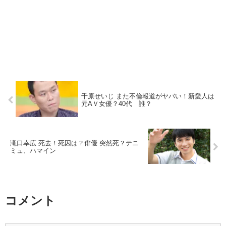
千原せいじ また不倫報道がヤバい！新愛人は
元AＶ女優？40代 誰？
滝口幸広 死去！死因は？俳優 突然死？テニ
ミュ、ハマイン
コメント