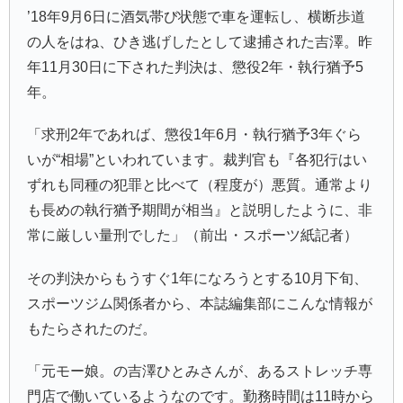
’18年9月6日に酒気帯び状態で車を運転し、横断歩道
の人をはね、ひき逃げしたとして逮捕された吉澤。昨
年11月30日に下された判決は、懲役2年・執行猶予5
年。
「求刑2年であれば、懲役1年6月・執行猶予3年ぐら
いが“相場”といわれています。裁判官も『各犯行はい
ずれも同種の犯罪と比べて（程度が）悪質。通常より
も長めの執行猶予期間が相当』と説明したように、非
常に厳しい量刑でした」（前出・スポーツ紙記者）
その判決からもうすぐ1年になろうとする10月下旬、
スポーツジム関係者から、本誌編集部にこんな情報が
もたらされたのだ。
「元モー娘。の吉澤ひとみさんが、あるストレッチ専
門店で働いているようなのです。勤務時間は11時から