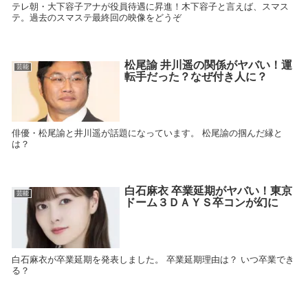
テレ朝・大下容子アナが役員待遇に昇進！木下容子と言えば、スマス
テ。過去のスマステ最終回の映像をどうぞ
松尾諭 井川遥の関係がヤバい！運
芸能
転手だった？なぜ付き人に？
俳優・松尾諭と井川遥が話題になっています。 松尾諭の掴んだ縁と
は？
白石麻衣 卒業延期がヤバい！東京
芸能
ドーム３ＤＡＹＳ卒コンが幻に
白石麻衣が卒業延期を発表しました。 卒業延期理由は？ いつ卒業でき
る？