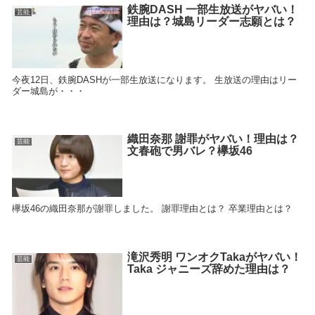
鉄腕DASH 一部生放送がヤバい！
芸能
理由は？城島リーダー志願とは？
今夜12日、鉄腕DASHが一部生放送になります。 生放送の理由はリー
ダー城島が・・・
織田奈那 謝罪がヤバい！理由は？
芸能
文春砲で男バレ？欅坂46
欅坂46の織田奈那が謝罪しました。 謝罪理由とは？ 卒業理由とは？
滝沢秀明 ワンオクTakaがヤバい！
芸能
Taka ジャニーズ辞めた理由は？