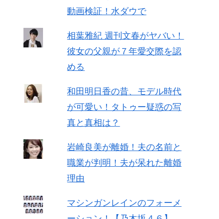
動画検証！水ダウで
相葉雅紀 週刊文春がヤバい！
彼女の父親が７年愛交際を認
める
和田明日香の昔、モデル時代
が可愛い！タトゥー疑惑の写
真と真相は？
岩崎良美が離婚！夫の名前と
職業が判明！夫が呆れた離婚
理由
マシンガンレインのフォーメ
ーション！【乃木坂４６】