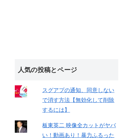
人気の投稿とページ
スグアプの通知、同意しない
で消す方法【無効化して削除
するには】
板東英二 映像全カットがヤバ
い！動画あり！暴力ふるった