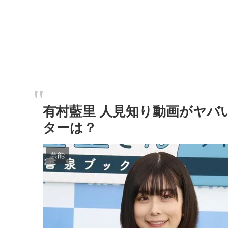
有村藍里 人見知り動画がヤバ
ターは？
芸能