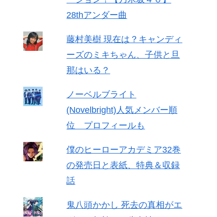
28thアンダー曲
藤村美樹 現在は？キャンディ
ーズのミキちゃん、子供と旦
那はいる？
ノーベルブライト
(Novelbright)人気メンバー順
位 プロフィールも
僕のヒーローアカデミア32巻
の発売日と表紙、特典＆収録
話
鬼八頭かかし 死去の真相がエ