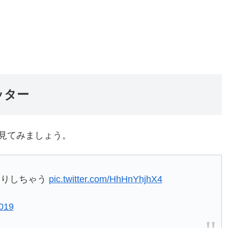
ッター
見てみましょう。
知りしちゃう
pic.twitter.com/HhHnYhjhX4
019