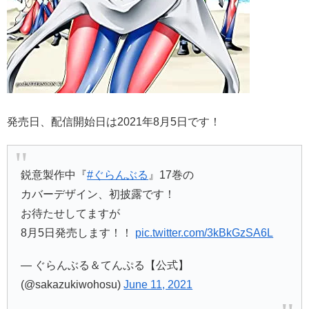
発売日、配信開始日は2021年8月5日です！
鋭意製作中『
#ぐらんぶる
』17巻の
カバーデザイン、初披露です！
お待たせしてますが
8月5日発売します！！
pic.twitter.com/3kBkGzSA6L
— ぐらんぶる＆てんぷる【公式】
(@sakazukiwohosu)
June 11, 2021