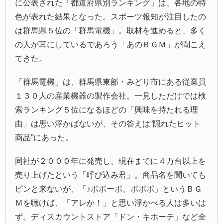
に公表された「都道府県別ランキング」は、各地の特
色が表れた結果となった。スポーツ報知が注目したの
は群馬県５位の「群馬電機」。取材を進めると、多く
の人が耳にしているであろう「あのＢＧＭ」が聞こえ
てきた。
「群馬電機」は、群馬県東部・みどり市にある従業員
１３０人の産業機器の製作会社。一見しただけでは検
索ランキング５位になるほどの「興味を持たれる理
由」は思い浮かばないが、その答えは“隠れたヒット
商品”にあった。
同社が２０００年に発売し、現在までに４万台以上を
売り上げたという「呼び込み君」。商品名を聞いても
ピンと来ないが、「♪ポポーポ、ポポポ」というＢＧ
Ｍを聴けば、「アレか！」と思い浮かべる人は多いは
ず。ディスカウントストア「ドン・キホーテ」など全