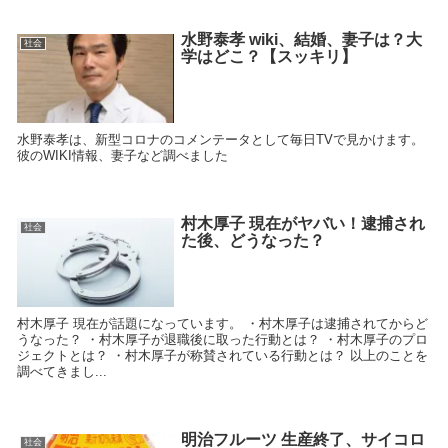
水野泰孝 wiki、結婚、妻子は？大
社会
学はどこ？【スッキリ】
水野泰孝は、新型コロナのコメンテータとして毎日TVで見かけます。
彼のWIKI情報、妻子など調べました
村木厚子 現在がヤバい！逮捕され
社会
た後、どうなった？
村木厚子 現在が話題になっています。 ・村木厚子は逮捕されてからど
うなった？ ・村木厚子が退職後に取った行動とは？ ・村木厚子のプロ
ジェクトとは？ ・村木厚子が称賛されている行動とは？ 以上のことを
調べてきまし...
明治フルーツ 生産終了、サイコロ
社会