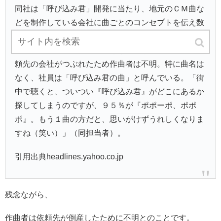
同社は「呼び込み君」開発に当たり、地元のＣＭ曲な
どを制作している会社に曲ごとのコンセプトを伝え数
曲を発注。その中で「子供が喜びそうな曲」と依頼し
た「ポポーポ、ポポポ」ともう１曲が内蔵された。依
頼先の会社がつぶれたため作曲者は不明。特に曲名は
なく、社員は「呼び込み君の曲」と呼んでいる。「街
中で聴くと、ついつい『呼び込み君』がどこにあるか
探してしまうのですが、９５％が『ポポーポ、ポポ
ポ』。もう１曲の方だと、思いがけずうれしくなりま
すね（笑い）」（同担当者）。
引用出典headlines.yahoo.co.jp
残念ながら、
作曲者は依頼先が倒産したために不明とのことです。