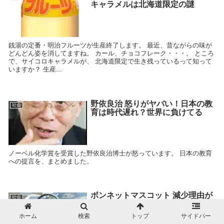
キャラメルは北海道限定の謎
銭湯の定番・明治フルーツが生産終了します。 最近、昔ながらの味が
どんどん姿を消してますね。 カール、チョコフレーク・・・。 ところ
で、サイコロキャラメルが、 北海道限定で生き残っているって知って
いますか？ 生産...
野依良治 怒りがヤバい！日本の教
社会
育は時代遅れ？世界に負けてる
ノーベル化学賞を受賞した野依良治博士が怒っています。 日本の教育
への提言を、まとめました。
ボンネットマスコット 減少理由が
社会
ヤバい！いたずら、盗難されるか
ら？
ホーム
検索
トップ
サイドバー