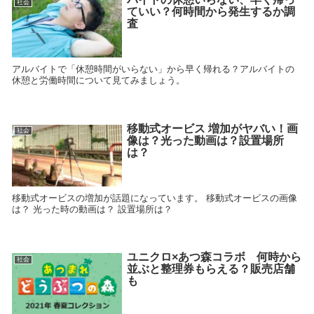
社会
ていい？何時間から発生するか調
査
アルバイトで「休憩時間がいらない」から早く帰れる？アルバイトの
休憩と労働時間について見てみましょう。
移動式オービス 増加がヤバい！画
社会
像は？光った動画は？設置場所
は？
移動式オービスの増加が話題になっています。 移動式オービスの画像
は？ 光った時の動画は？ 設置場所は？
ユニクロ×あつ森コラボ 何時から
社会
並ぶと整理券もらえる？販売店舗
も