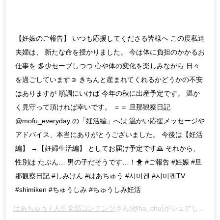
【妊娠のご報告】 いつも応援してくださる皆様へ この度私達
夫婦は、 新たな命を授かりました。 今は体に負担のかかるお
仕事を 多少セーブしつつ 心や体の変化を楽しみながら 日々
を過ごしています☺️ きちんと産まれてくれるかどうかの不安
はありますが 順調にいけば 今年の秋に出産予定です。 温か
く見守って頂ければ幸いです。 ＝＝ 旦那観察日記
@mofu_everyday の「妊活編」へは 温かい応援メッセージや
アドバイス、本当にありがとうございました。 今後は【妊活
編】 →【妊婦生活編】 としてお届け予定です🙏 それから、
性別は たぶん… 男の子だそうです…！🐥 #ご報告 #妊娠 #旦
那観察日記 #しみけん #はあちゅう #시미켄 #시미켄TV
#shimiken #ちゅうしみ #ちゅうしみ妊活
はあちゅう / 人生全部コンテンツ
さん(@ha_chu)がシェアした投稿 –