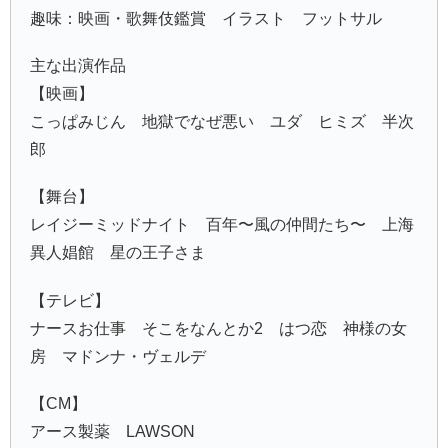
趣味：映画・歌舞伎鑑賞 イラスト フットサル
主な出演作品
【映画】
こっぱみじん 地獄でなぜ悪い ユダ ヒミズ 半次
郎
【舞台】
レイジーミッドナイト 百年〜風の仲間たち〜 上海
異人娼館 星の王子さま
【テレビ】
ナースお仕事 そこをなんとか2 はつ恋 神様の女
房 マドンナ・ヴェルデ
【CM】
アース製薬 LAWSON