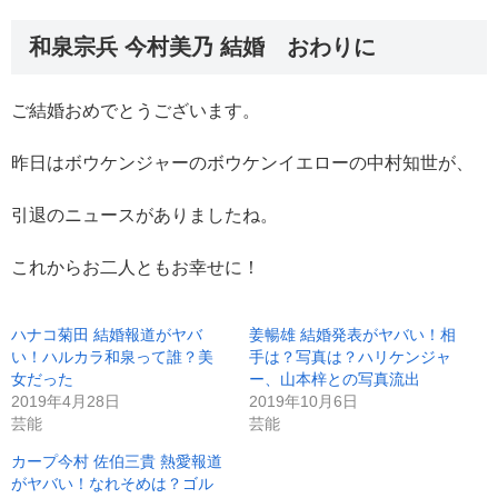
和泉宗兵 今村美乃 結婚 おわりに
ご結婚おめでとうございます。
昨日はボウケンジャーのボウケンイエローの中村知世が、
引退のニュースがありましたね。
これからお二人ともお幸せに！
ハナコ菊田 結婚報道がヤバ
姜暢雄 結婚発表がヤバい！相
い！ハルカラ和泉って誰？美
手は？写真は？ハリケンジャ
女だった
ー、山本梓との写真流出
2019年4月28日
2019年10月6日
芸能
芸能
カープ今村 佐伯三貴 熱愛報道
がヤバい！なれそめは？ゴル