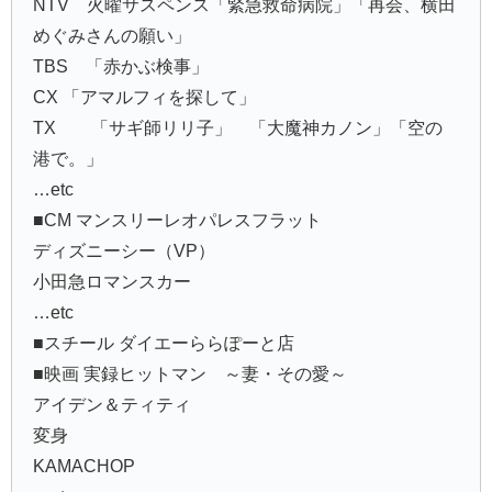
NTV 火曜サスペンス「緊急救命病院」「再会、横田
めぐみさんの願い」
TBS 「赤かぶ検事」
CX 「アマルフィを探して」
TX 「サギ師リリ子」 「大魔神カノン」「空の
港で。」
…etc
■CM マンスリーレオパレスフラット
ディズニーシー（VP）
小田急ロマンスカー
…etc
■スチール ダイエーららぽーと店
■映画 実録ヒットマン ～妻・その愛～
アイデン＆ティティ
変身
KAMACHOP