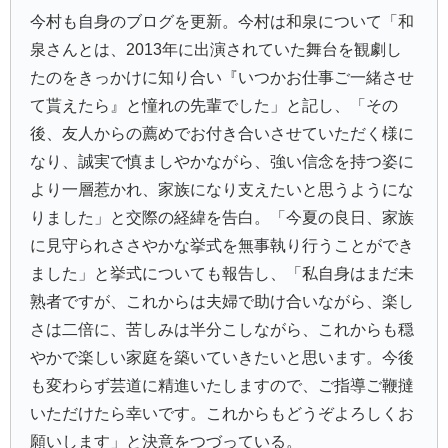
今村も自身のブログを更新。今村は和泉について「和
泉さんとは、2013年に出演されていた舞台を観劇し
たのをきっかけに知り合い『いつかお仕事ご一緒させ
て貰えたら』と憧れの先輩でした」と記し、「その
後、友人からの薦めでお付き合いさせていただく様に
なり、誠実で慎ましやかながら、強い信念を持つ姿に
より一層惹かれ、家族になり支えたいと思うようにな
りました」と交際の経緯を告白。「今夏の良日、家族
に見守られささやかな挙式を無事執り行うことができ
ました」と挙式についても報告し、「私自身はまだ未
熟者ですが、これからは夫婦で助け合いながら、楽し
さは二倍に、苦しみは半分こしながら、これからも穏
やかで楽しい家庭を築いていきたいと思います。今後
も変わらず芸道に精進いたしますので、ご指導ご鞭撻
いただけたら幸いです。これからもどうぞよろしくお
願いします」と決意をつづっている。