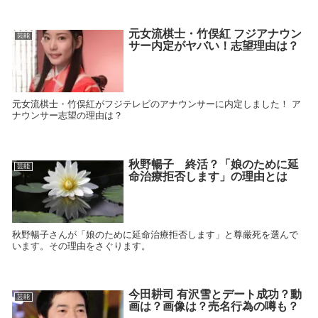
元女流棋士・竹俣紅 フジアナウン
芸能
サー内定がヤバい！志望理由は？
元女流棋士・竹俣紅がフジテレビのアナウンサーに内定しました！ ア
ナウンサー志望の理由は？
秋野暢子 終活？「娘のために延
芸能
命治療拒否します」の理由とは
秋野暢子さんが「娘のために延命治療拒否します」と尊厳死を選んで
います。その理由をさぐります。
今田耕司 有沢雪とデート成功？動
芸能
画は？画像は？売名行為の噂も？