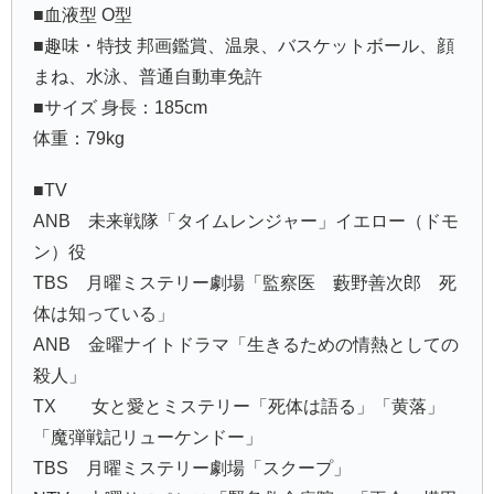
■血液型 O型
■趣味・特技 邦画鑑賞、温泉、バスケットボール、顔
まね、水泳、普通自動車免許
■サイズ 身長：185cm
体重：79kg
■TV
ANB 未来戦隊「タイムレンジャー」イエロー（ドモ
ン）役
TBS 月曜ミステリー劇場「監察医 藪野善次郎 死
体は知っている」
ANB 金曜ナイトドラマ「生きるための情熱としての
殺人」
TX 女と愛とミステリー「死体は語る」「黄落」
「魔弾戦記リューケンドー」
TBS 月曜ミステリー劇場「スクープ」