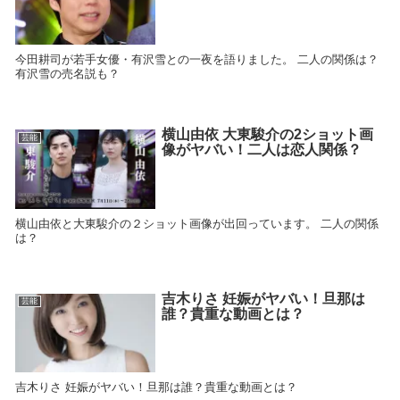
今田耕司が若手女優・有沢雪との一夜を語りました。 二人の関係は？
有沢雪の売名説も？
横山由依 大東駿介の2ショット画
芸能
像がヤバい！二人は恋人関係？
横山由依と大東駿介の２ショット画像が出回っています。 二人の関係
は？
吉木りさ 妊娠がヤバい！旦那は
芸能
誰？貴重な動画とは？
吉木りさ 妊娠がヤバい！旦那は誰？貴重な動画とは？