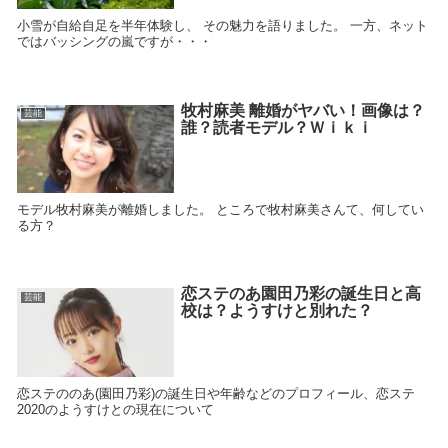
小雪が自給自足を半年体験し、 その魅力を語りました。 一方、ネット
ではバッシングの嵐ですが・・・
牧村麻美 離婚がヤバい！画像は？
芸能
誰？読者モデル？Ｗｉｋｉ
モデル牧村麻美が離婚しました。 ところで牧村麻美さんて、何してい
る方？
恋ステのあ園田乃彩の誕生日と高
芸能
校は？ようすけと別れた？
恋ステののあ(園田乃彩)の誕生日や年齢などのプロフィール、恋ステ
2020のようすけとの現在について