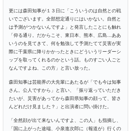
更には森田知事が１３日に「こういうのは自然との戦
いでございます。全部想定通りにはいかない。自然と
は予測がつかないんですよ」と発言したことにも触れ
「仰る通り。だからこそ、東日本、熊本、広島…ああ
いうのを見てきて、何を勉強して予測たてて災害が実
際に千葉県に降りかかったときにどういうリーダーシ
ップを取ってくれるのかという話。ものすごい人ごと
なんですよね、この方」と言い放った。
森田知事は芸能界の大先輩にあたるが「でも今は知事
さん。公人ですから」と言い、「振り返っていただき
たいが、災害があってから森田県知事の顔って、皆さ
んどれだけ見ました？」と出演者に問い掛けた。
「全然顔が出て来ないんですよ、この人」も指摘し、
「国に上がった途端、小泉進次郎に（報道が）行くの