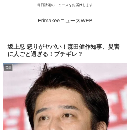
毎日話題のニュースをお届けします
ErimakeeニュースWEB
坂上忍 怒りがヤバい！森田健作知事、災害
に人ごと過ぎる！ブチギレ？
芸能