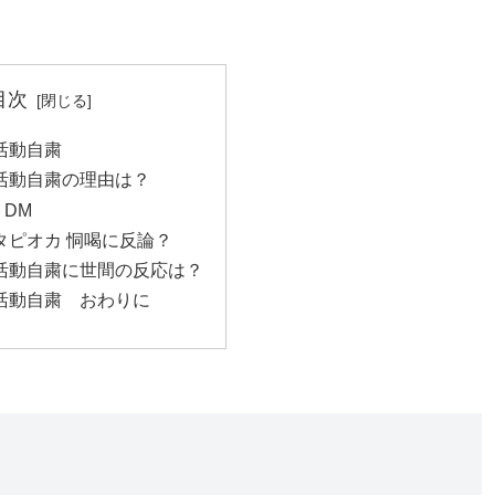
目次
活動自粛
活動自粛の理由は？
DM
タピオカ 恫喝に反論？
活動自粛に世間の反応は？
活動自粛 おわりに