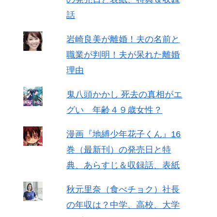
話
岩崎良美が離婚！夫の名前と
職業が判明！夫が呆れた離婚
理由
鬼八頭かかし 死去の真相がエ
グい 年齢４９歳女性？
漫画『地縛少年花子くん』16
巻（最新刊）の発売日と特
典、あらすじ＆収録話、表紙
秋元里奈（食べチョク）社長
の年収は？中学、高校、大学