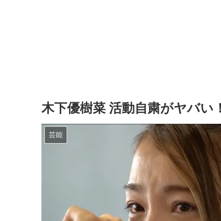
木下優樹菜 活動自粛がヤバい
芸能