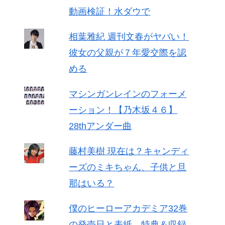
動画検証！水ダウで
相葉雅紀 週刊文春がヤバい！
彼女の父親が７年愛交際を認
める
マシンガンレインのフォーメ
ーション！【乃木坂４６】
28thアンダー曲
藤村美樹 現在は？キャンディ
ーズのミキちゃん、子供と旦
那はいる？
僕のヒーローアカデミア32巻
の発売日と表紙、特典＆収録