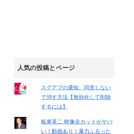
人気の投稿とページ
スグアプの通知、同意しない
で消す方法【無効化して削除
するには】
板東英二 映像全カットがヤバ
い！動画あり！暴力ふるった