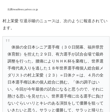
出典headlines.yahoo.co.jp
村上茉愛 引退示唆のニュースは、次のように報道されてい
ます。
体操の全日本シニア選手権（３０日開幕、福井県営
体育館）を控えた２９日、有力選手が試合会場で最終
調整を行った。腰痛によりＮＨＫ杯を棄権し、世界選
手権代表入りを逃した１８年世界選手権個人総合銀メ
ダリストの村上茉愛（２３）＝日体ク＝は、４月の全
日本選手権以来の個人総合に挑む。「体の調子はい
い。今回が今年最後の試合になると思うので、それに
懸ける思いを見せたい。世界選手権に出る選手に負け
ないぐらいハリとキレのある演技をして優勝を狙って
いきたいと思う。サラッと優勝して、サラッと帰りた