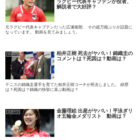
ラグビー代表キャプテンが役者、
解説者で大好評？
元ラグビー代表キャプテンだった広瀬俊朗、 その超万能ぶりが話題に
なっています。 動画を見てみましょう。
柏井正樹 死去がヤバい！錦織圭の
スポーツ
コメントは？死因は？動画は？
テニスの錦織圭選手を育てた柏井正樹コーチが死去しました。 経歴
は？死因は？錦織の快挙に喜ぶ動画は？
金藤理絵 出産がヤバい！平泳ぎリ
スポーツ
オ五輪金メダリスト 動画は？