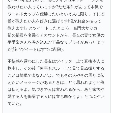
教わりたい人っていますか?ただ条件があって本気で
ワールドカップを優勝したいという人に限り、そして
僕が教えたい人を好きに選びます!僕がお金を払って
教えます!」とツイートしたところ、名門大
サッカー
部
の部員を名乗るアカウントから、長友の妻で女優の
平愛梨
さんを巻き込んだ下品なリプライがあったよう
だ(該当ツイートはすでに削除)。
不快感を露わにした長友はツイッター上で直接本人に
物申し、その後「何事もスルーして見て見ぬ振りする
ことは簡単で楽なんだよ。でもその人やその周りに伝
えたいメッセージがあるときは、どう思われようと俺
は伝えるよ。気づきで人は変われるから。あと家族や
愛する人を侮辱する人には立ち向かうよ」とつぶやい
ていた。