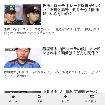
阪神・ロッテ トレード報道がヤバ
スポーツ
い！石崎と高野、釣り合う？阪神
野手いらないの？
阪神・石崎、ロッテ・高野のトレード報道が出ています。 成績が釣り
合うの？ 動画は？ なぜ投手同士を？
稲垣啓太 山田ローラの娘にツンデ
スポーツ
レされる？画像は？どんな関係？
稲垣啓太が山田ローラの娘さんに、 ツンデレされていました。 どうい
うこと？ 画像は？
中井卓大 プロ契約 可能性がヤバ
スポーツ
い！ピピ、レアルと24日にも契約
へ！
ホーム
検索
トップ
サイドバー