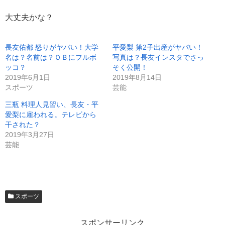
大丈夫かな？
長友佑都 怒りがヤバい！大学
平愛梨 第2子出産がヤバい！
名は？名前は？ＯＢにフルボ
写真は？長友インスタでさっ
ッコ？
そく公開！
2019年6月1日
2019年8月14日
スポーツ
芸能
三瓶 料理人見習い、長友・平
愛梨に雇われる。テレビから
干された？
2019年3月27日
芸能
スポーツ
スポンサーリンク