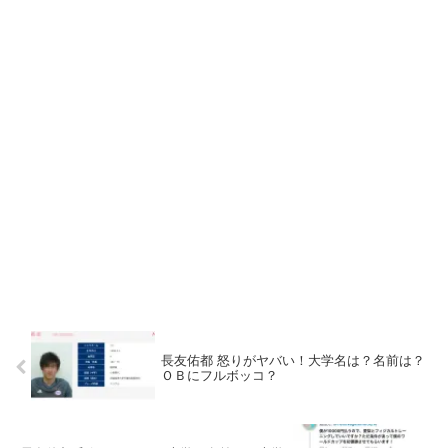
長友佑都 怒りがヤバい！大学名は？名前は？
ＯＢにフルボッコ？