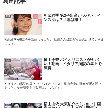
関連記事
相武紗季 第2子出産がヤバい！イ
芸能
ンスタは？旦那は誰？
相武紗季が第2子を出産しました。 旦那さんは誰だったのか見ていきま
しょう。
横山令奈 バイオリニストがヤバ
芸能
い！動画 イタリア病院の屋上で
演奏
イタリアの病院の屋上で、バイオリニスト横山令奈の演奏が響き渡り
ました。なぜ演奏を？動画はこちらです。
横山由依 大東駿介の2ショット画
芸能