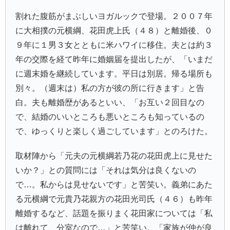
割れた腹筋がまぶしいヨガルックで登場。２００７年
に大相撲の元横綱、
花田虎上
氏（４８）と離婚後、０
９年に１男３女とともに米ハワイに移住。夫とは約３
年の交際を経て昨年に婚姻届を提出したが、「いまだ
に週末婚を継続しています。平日は別居。帰る場所も
別々。（週末は）私の方が彼の所に行きます」と告
白。夫も離婚歴があるといい、「お互い２回目なの
で、結婚のいいところも悪いところも知っているの
で、ゆっくりと楽しく過ごしています」とのろけた。
取材陣から「元夫の元横綱
若乃花
の花田虎上に見せた
いか？」との質問には「それは気分は良くないの
で…。私からは見せないです」と苦笑い。義弟にあた
る元横綱で元
貴乃花親方
の花田光司氏（４６）も昨年
離婚するなど、話題を振りまく花田家については「私
は離れて、分室なので…」と苦笑い。「家族が仲が良