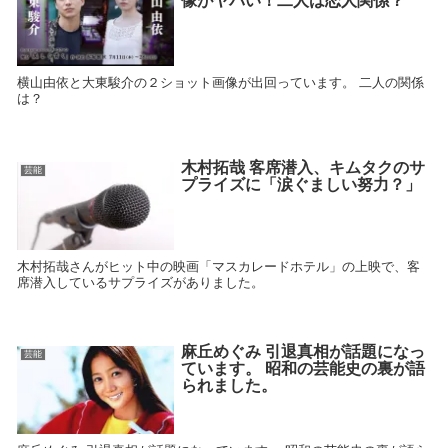
像がヤバい！二人は恋人関係？
横山由依と大東駿介の２ショット画像が出回っています。 二人の関係
は？
木村拓哉 客席潜入、キムタクのサ
芸能
プライズに「涙ぐましい努力？」
木村拓哉さんがヒット中の映画「マスカレードホテル」の上映で、客
席潜入しているサプライズがありました。
麻丘めぐみ 引退真相が話題になっ
芸能
ています。 昭和の芸能史の裏が語
られました。