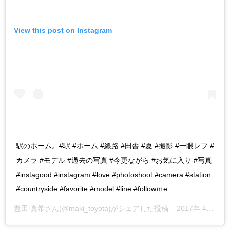
View this post on Instagram
駅のホーム。#駅 #ホーム #線路 #田舎 #夏 #撮影 #一眼レフ #
カメラ #モデル #過去の写真 #今更ながら #お気に入り #写真
#instagood #instagram #love #photoshoot #camera #station
#countryside #favorite #model #line #followｍe
豊田 真希
さん(@maki_toyota)がシェアした投稿 –
2017年 4月月24日午後8時13分PDT