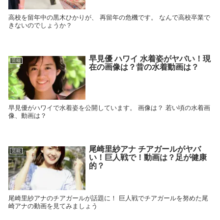
高校を留年中の黒木ひかりが、 再留年の危機です。 なんで高校卒業で
きないのでしょうか？
早見優 ハワイ 水着姿がヤバい！現
芸能
在の画像は？昔の水着動画は？
早見優がハワイで水着姿を公開しています。 画像は？ 若い頃の水着画
像、動画は？
尾崎里紗アナ チアガールがヤバ
芸能
い！巨人戦で！動画は？足が健康
的？
尾崎里紗アナのチアガールが話題に！ 巨人戦でチアガールを努めた尾
崎アナの動画を見てみましょう