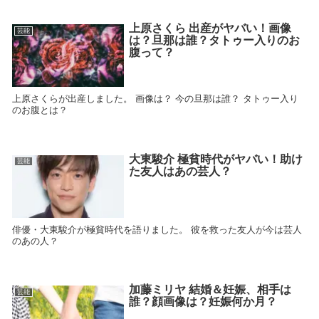
上原さくら 出産がヤバい！画像
芸能
は？旦那は誰？タトゥー入りのお
腹って？
上原さくらが出産しました。 画像は？ 今の旦那は誰？ タトゥー入り
のお腹とは？
大東駿介 極貧時代がヤバい！助け
芸能
た友人はあの芸人？
俳優・大東駿介が極貧時代を語りました。 彼を救った友人が今は芸人
のあの人？
加藤ミリヤ 結婚＆妊娠、相手は
芸能
誰？顔画像は？妊娠何か月？