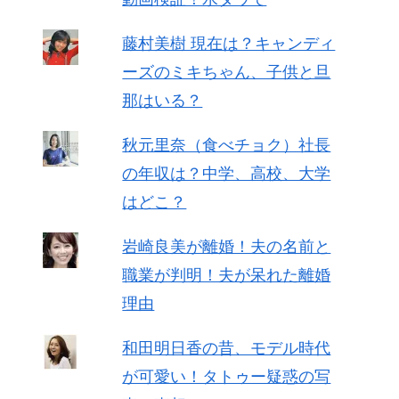
藤村美樹 現在は？キャンディ
ーズのミキちゃん、子供と旦
那はいる？
秋元里奈（食べチョク）社長
の年収は？中学、高校、大学
はどこ？
岩崎良美が離婚！夫の名前と
職業が判明！夫が呆れた離婚
理由
和田明日香の昔、モデル時代
が可愛い！タトゥー疑惑の写