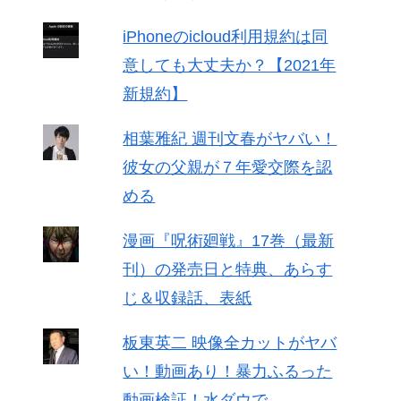
iPhoneのicloud利用規約は同
意しても大丈夫か？【2021年
新規約】
相葉雅紀 週刊文春がヤバい！
彼女の父親が７年愛交際を認
める
漫画『呪術廻戦』17巻（最新
刊）の発売日と特典、あらす
じ＆収録話、表紙
板東英二 映像全カットがヤバ
い！動画あり！暴力ふるった
動画検証！水ダウで