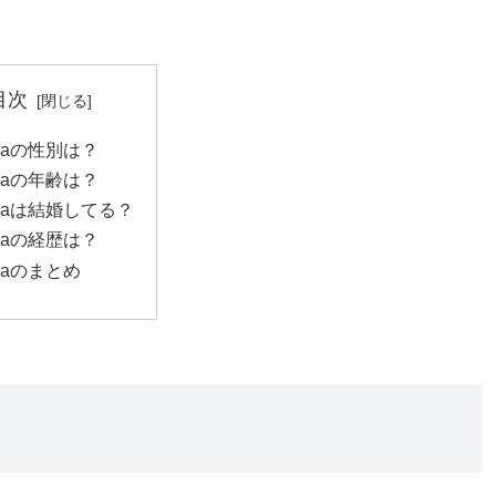
目次
maの性別は？
maの年齢は？
maは結婚してる？
maの経歴は？
maのまとめ