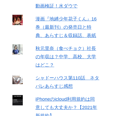
動画検証！水ダウで
漫画『地縛少年花子くん』16
巻（最新刊）の発売日と特
典、あらすじ＆収録話、表紙
秋元里奈（食べチョク）社長
の年収は？中学、高校、大学
はどこ？
シャドーハウス第110話 ネタ
バレあらすじ感想
iPhoneのicloud利用規約は同
意しても大丈夫か？【2021年
新規約】