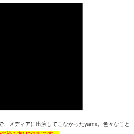
KE」まで、メディアに出演してこなかったyama。色々なこと
maの読み方は”やま”です。