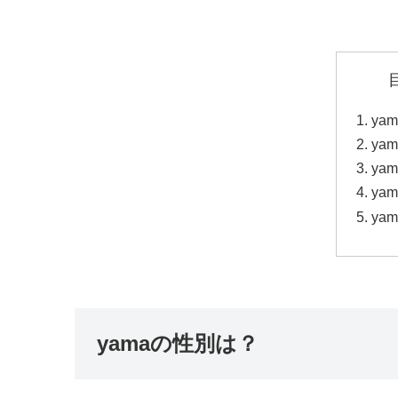
ya
ya
ya
ya
ya
yamaの性別は？