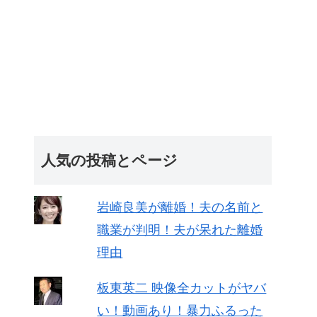
人気の投稿とページ
岩崎良美が離婚！夫の名前と
職業が判明！夫が呆れた離婚
理由
板東英二 映像全カットがヤバ
い！動画あり！暴力ふるった