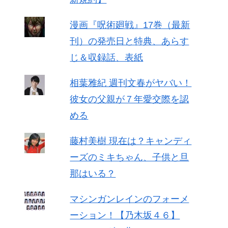
漫画『呪術廻戦』17巻（最新
刊）の発売日と特典、あらす
じ＆収録話、表紙
相葉雅紀 週刊文春がヤバい！
彼女の父親が７年愛交際を認
める
藤村美樹 現在は？キャンディ
ーズのミキちゃん、子供と旦
那はいる？
マシンガンレインのフォーメ
ーション！【乃木坂４６】