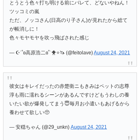
とうとう色々打ち明ける前にバレて、どないやねん！
ツッコミの嵐
ただ、ノッコさん(日高のり子さん)が見れたから総て
が帳消しに！
色々モヤモヤを吹っ飛ばされた感じ
— ☪˙˚ʚ高原浩二ɞ˚˙🐥⭐🦄 (@feitolave)
August 24, 2021
彼女はキレイだったの赤楚衛ニもきみはペットの志尊
淳も雨に濡れるシーンがあるんですけどもうわしの養
いたい欲が爆発してまう😇毎月お小遣いもあげるから
養わせて欲しい🥺
— 安穏ちゃん (@29_unkn)
August 24, 2021