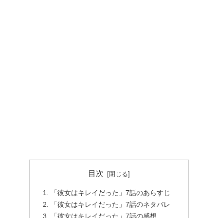
目次
「彼女はキレイだった」7話のあらすじ
「彼女はキレイだった」7話のネタバレ
「彼女はキレイだった」7話の感想