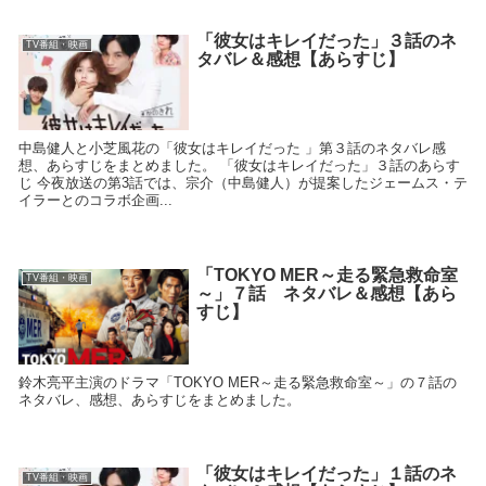
「彼女はキレイだった」３話のネ
TV番組・映画
タバレ＆感想【あらすじ】
中島健人と小芝風花の「彼女はキレイだった 」第３話のネタバレ感
想、あらすじをまとめました。 「彼女はキレイだった」３話のあらす
じ 今夜放送の第3話では、宗介（中島健人）が提案したジェームス・テ
イラーとのコラボ企画...
「TOKYO MER～走る緊急救命室
TV番組・映画
～」７話 ネタバレ＆感想【あら
すじ】
鈴木亮平主演のドラマ「TOKYO MER～走る緊急救命室～」の７話の
ネタバレ、感想、あらすじをまとめました。
「彼女はキレイだった」１話のネ
TV番組・映画