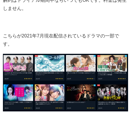
解約はトライアル期間中ならいつでもOKです。料金は発生
しません。
こちらが2021年7月現在配信されているドラマの一部で
す。