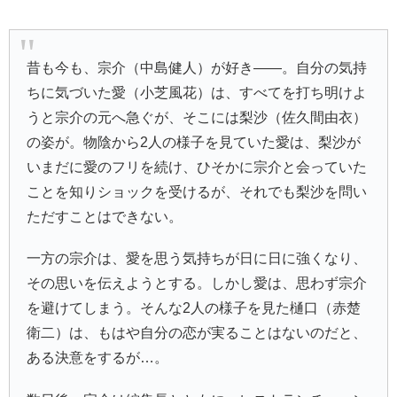
昔も今も、宗介（中島健人）が好き——。自分の気持
ちに気づいた愛（小芝風花）は、すべてを打ち明けよ
うと宗介の元へ急ぐが、そこには梨沙（佐久間由衣）
の姿が。物陰から2人の様子を見ていた愛は、梨沙が
いまだに愛のフリを続け、ひそかに宗介と会っていた
ことを知りショックを受けるが、それでも梨沙を問い
ただすことはできない。
一方の宗介は、愛を思う気持ちが日に日に強くなり、
その思いを伝えようとする。しかし愛は、思わず宗介
を避けてしまう。そんな2人の様子を見た樋口（赤楚
衛二）は、もはや自分の恋が実ることはないのだと、
ある決意をするが…。