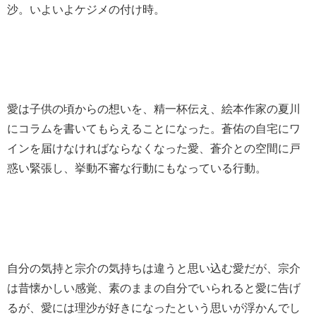
沙。いよいよケジメの付け時。
愛は子供の頃からの想いを、精一杯伝え、絵本作家の夏川
にコラムを書いてもらえることになった。蒼佑の自宅にワ
インを届けなければならなくなった愛、蒼介との空間に戸
惑い緊張し、挙動不審な行動にもなっている行動。
自分の気持と宗介の気持ちは違うと思い込む愛だが、宗介
は昔懐かしい感覚、素のままの自分でいられると愛に告げ
るが、愛には理沙が好きになったという思いが浮かんでし