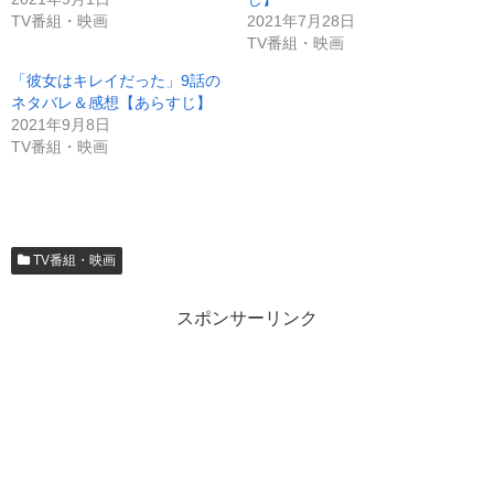
TV番組・映画
2021年7月28日
TV番組・映画
「彼女はキレイだった」9話の
ネタバレ＆感想【あらすじ】
2021年9月8日
TV番組・映画
TV番組・映画
スポンサーリンク