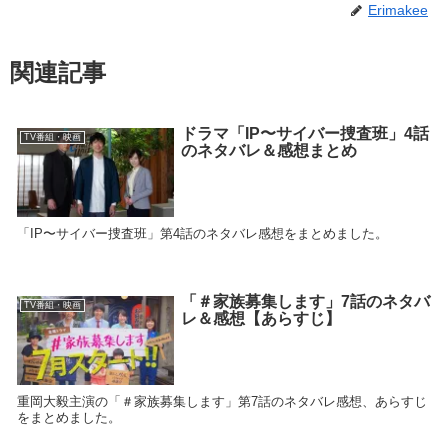
Erimakee
関連記事
ドラマ「IP〜サイバー捜査班」4話
TV番組・映画
のネタバレ＆感想まとめ
「IP〜サイバー捜査班」第4話のネタバレ感想をまとめました。
「＃家族募集します」7話のネタバ
TV番組・映画
レ＆感想【あらすじ】
重岡大毅主演の「＃家族募集します」第7話のネタバレ感想、あらすじ
をまとめました。