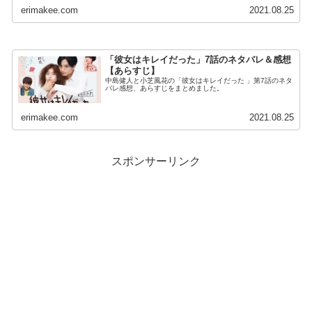
erimakee.com
2021.08.25
「彼女はキレイだった」7話のネタバレ＆感想
【あらすじ】
中島健人と小芝風花の「彼女はキレイだった 」第7話のネタ
バレ感想、あらすじをまとめました。
erimakee.com
2021.08.25
スポンサーリンク