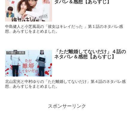
タバレ＆感想【あらすじ】
中島健人と小芝風花の「彼女はキレイだった 」第１話のネタバレ感
想、あらすじをまとめました。
「ただ離婚してないだけ」４話の
TV番組・映画
ネタバレ＆感想【あらすじ】
北山宏光と中村ゆりの「ただ離婚してないだけ」第４話のネタバレ感
想、あらすじをまとめました。
スポンサーリンク