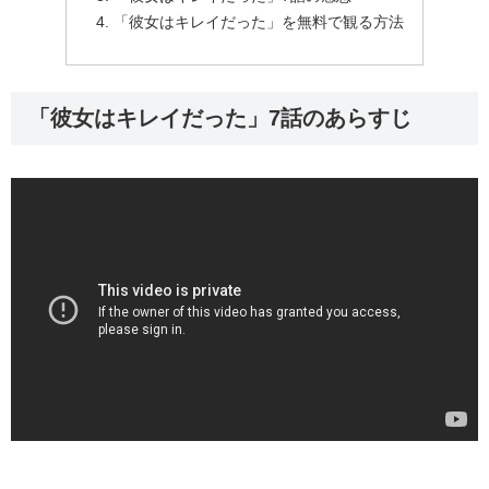
「彼女はキレイだった」を無料で観る方法
「彼女はキレイだった」7話のあらすじ