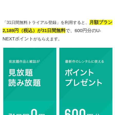
月額プラン
「31日間無料トライアル登録」を利用すると、
2,189円（税込）が31日間無料
で、600円分のU-
NEXTポイント
がもらえます。