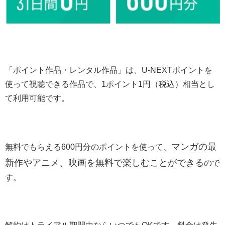
「ポイント作品・レンタル作品」は、U-NEXTポイントを
使って視聴できる作品で、1ポイント1円（税込）相当とし
て利用可能です。
マンガの最
無料でもらえる600円分のポイントを使って、
新作やアニメ、映画を無料で楽しむことができる
ので
す。