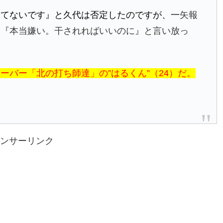
してないです』と久代は否定したのですが、一
矢報
、『本当嫌い。干されればいいのに』と言い放っ
バー「北の打ち師達」の”はるくん”（24）だ。
ンサーリンク