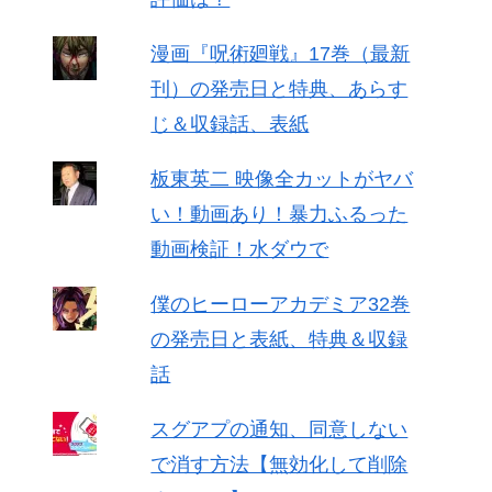
漫画『呪術廻戦』17巻（最新
刊）の発売日と特典、あらす
じ＆収録話、表紙
板東英二 映像全カットがヤバ
い！動画あり！暴力ふるった
動画検証！水ダウで
僕のヒーローアカデミア32巻
の発売日と表紙、特典＆収録
話
スグアプの通知、同意しない
で消す方法【無効化して削除