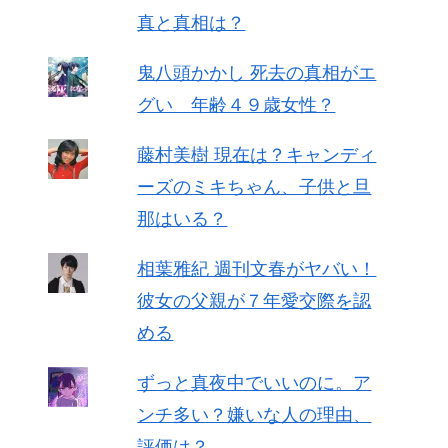
真と真相は？
鬼八頭かかし 死去の真相がエ
グい 年齢４９歳女性？
藤村美樹 現在は？キャンディ
ーズのミキちゃん、子供と旦
那はいる？
相葉雅紀 週刊文春がヤバい！
彼女の父親が７年愛交際を認
める
ずっと真夜中でいいのに。ア
ンチ多い？嫌いな人の理由、
評価は？