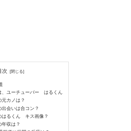
目次
道
は、ユーチューバー はるくん
の元カノは？
の出会いは合コン？
のはるくん キス画像？
の年収は？