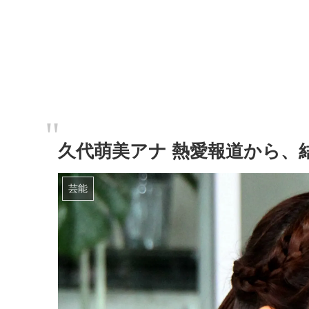
久代萌美アナ 熱愛報道から、
芸能