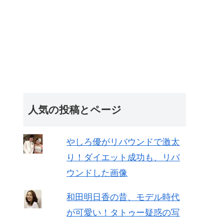
人気の投稿とページ
やしろ優がリバウンドで激太
り！ダイエット成功も、リバ
ウンドした画像
和田明日香の昔、モデル時代
が可愛い！タトゥー疑惑の写