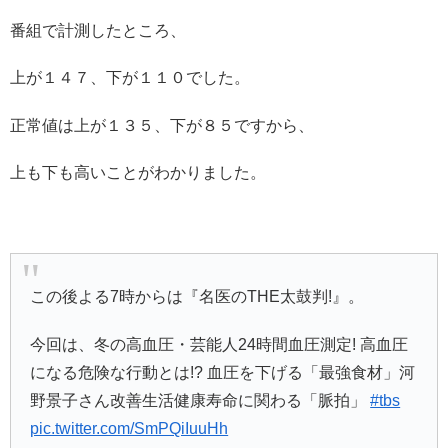
番組で計測したところ、
上が１４７、下が１１０でした。
正常値は上が１３５、下が８５ですから、
上も下も高いことがわかりました。
この後よる7時からは『名医のTHE太鼓判!』。
今回は、冬の高血圧・芸能人24時間血圧測定! 高血圧
になる危険な行動とは!? 血圧を下げる「最強食材」河
野景子さん改善生活健康寿命に関わる「脈拍」
#tbs
pic.twitter.com/SmPQiIuuHh