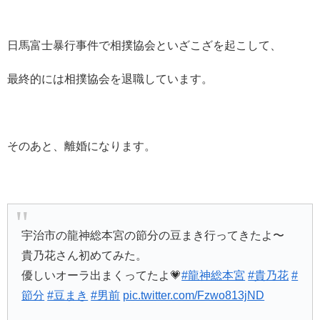
日馬富士暴行事件で相撲協会といざこざを起こして、
最終的には相撲協会を退職しています。
そのあと、離婚になります。
宇治市の龍神総本宮の節分の豆まき行ってきたよ〜
貴乃花さん初めてみた。
優しいオーラ出まくってたよ💗
#龍神総本宮
#貴乃花
#
節分
#豆まき
#男前
pic.twitter.com/Fzwo813jND