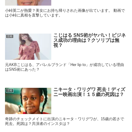
小峠英二が熱愛？美女にお持ち帰りされた画像が出ています。 動画で
は小峠に真相を直撃しています。
こじはる SNS術がヤバい！ビジネ
芸能
ス成功の理由は？クソリプは無
視？
元AKBこじはる、アパレルブランド「Her lip to」が成功している理由
はSNS術にあった？
ニキータ・ワリグワ 死去！ディズ
芸能
ニー映画出演！１５歳の死因は？
奇跡のチェックメイトに出演のニキータ・ワリグワが、15歳の若さで
死去。死因は？共演者のインスタは？