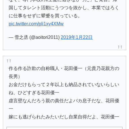
国してタレント活動にうつつを抜かし、本業ではろく
に仕事をせずに顰蹙を買っている。
pic.twitter.com/pIi1xy4XMw
— 雪之丞 (@aoitori2011)
2019年1月22日
作る作る詐欺の自称職人・花田優一（元貴乃花親方の
長男）
お金だけもらって２年以上も納品されていないらしい
ね、ひどすぎる花田優一
虚言壁なんだろう親の責任だよバカ息子だな、花田優
一
嫁にも逃げられたみたいだし自業自得だよ、花田優一