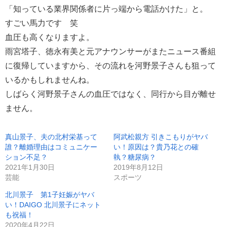
「知っている業界関係者に片っ端から電話かけた」と。
すごい馬力です 笑
血圧も高くなりますよ。
雨宮塔子、徳永有美と元アナウンサーがまたニュース番組
に復帰していますから、その流れを河野景子さんも狙って
いるかもしれませんね。
しばらく河野景子さんの血圧ではなく、同行から目が離せ
ません。
真山景子、夫の北村栄基って
阿武松親方 引きこもりがヤバ
誰？離婚理由はコミュニケー
い！原因は？貴乃花との確
ション不足？
執？糖尿病？
2021年1月30日
2019年8月12日
芸能
スポーツ
北川景子 第1子妊娠がヤバ
い！DAIGO 北川景子にネット
も祝福！
2020年4月22日