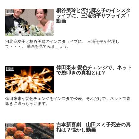
桐谷美玲と河北麻友子のインスタ
芸能
ライブに、三浦翔平サプライズ！
動画
河北麻友子と桐谷美玲のインスタライブに、 三浦翔平が登場し
て・・・。 動画を見てみましょう。
倖田來未 髪色チェンジで、ネット
芸能
で袋叩きの真相とは？
倖田來未が髪色チェンジをインスタで公表。それだけで、ネットで袋
叩きに遭っちゃいます。
吉本新喜劇 山田スミ子死去の真
芸能
相は？懐かし動画