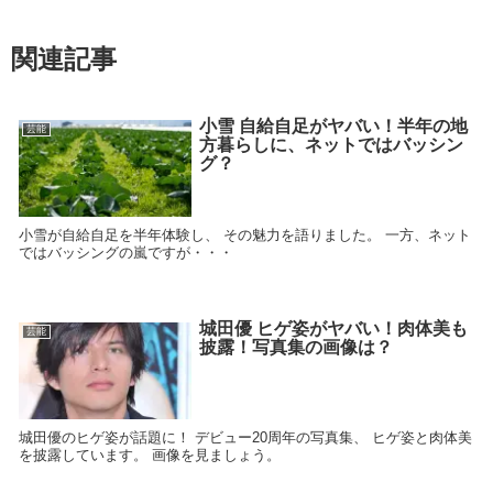
関連記事
小雪 自給自足がヤバい！半年の地
芸能
方暮らしに、ネットではバッシン
グ？
小雪が自給自足を半年体験し、 その魅力を語りました。 一方、ネット
ではバッシングの嵐ですが・・・
城田優 ヒゲ姿がヤバい！肉体美も
芸能
披露！写真集の画像は？
城田優のヒゲ姿が話題に！ デビュー20周年の写真集、 ヒゲ姿と肉体美
を披露しています。 画像を見ましょう。