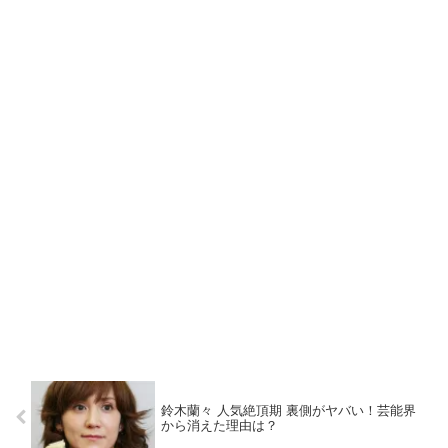
鈴木蘭々 人気絶頂期 裏側がヤバい！芸能界
から消えた理由は？