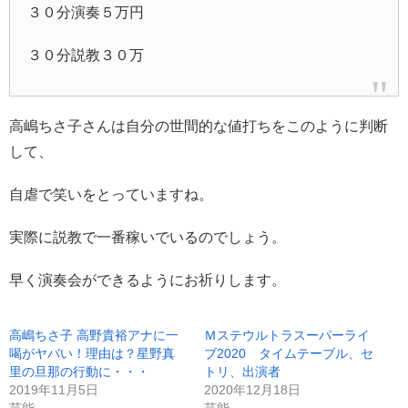
３０分演奏５万円
３０分説教３０万
高嶋ちさ子さんは自分の世間的な値打ちをこのように判断
して、
自虐で笑いをとっていますね。
実際に説教で一番稼いでいるのでしょう。
早く演奏会ができるようにお祈りします。
高嶋ちさ子 高野貴裕アナに一
Ｍステウルトラスーパーライ
喝がヤバい！理由は？星野真
ブ2020 タイムテーブル、セ
里の旦那の行動に・・・
トリ、出演者
2019年11月5日
2020年12月18日
芸能
芸能