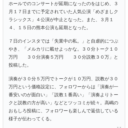
ホールでのコンサートが延期になったのをはじめ、３
月１７日までに予定されていた人気公演「めざましク
ラシックス」４公演が中止となった。また、３月１
４、１５日の熊本公演も延期となった。
７日のインスタでは「失業中の私。」と自虐的につぶ
やき、「メルカリに載せよっかな。３０分トーク１０
万円 ３０分演奏５万円 ３０分説教３０万」と
投稿した。
演奏が３０分５万円でトークが１０万円、説教が３０
万円という価格設定に、フォロワーからは「演奏が一
番安いのが面白い」「説教１番高い」「演奏よりトー
クと説教の方が高い」などとツッコミが続々。高嶋の
おもしろ投稿に、フォロワーも楽しんで返信している
様子が伝わってくる。