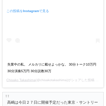
この投稿をInstagramで見る
失業中の私。 メルカリに載せよっかな。 30分トーク10万円
30分演奏5万円 30分説教30万
Chisako Takashima
(@chisakotakashima)がシェアした投稿 –
202
高嶋は今日２７日に開催予定だった東京・サントリー