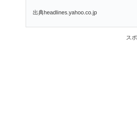
出典headlines.yahoo.co.jp
スポ