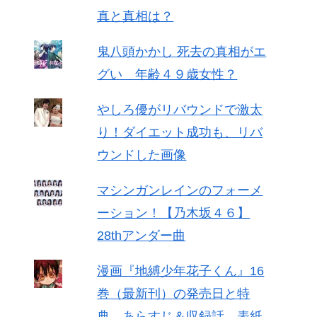
真と真相は？
鬼八頭かかし 死去の真相がエ
グい 年齢４９歳女性？
やしろ優がリバウンドで激太
り！ダイエット成功も、リバ
ウンドした画像
マシンガンレインのフォーメ
ーション！【乃木坂４６】
28thアンダー曲
漫画『地縛少年花子くん』16
巻（最新刊）の発売日と特
典、あらすじ＆収録話、表紙