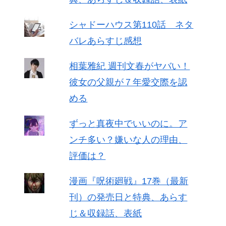
シャドーハウス第110話 ネタ
バレあらすじ感想
相葉雅紀 週刊文春がヤバい！
彼女の父親が７年愛交際を認
める
ずっと真夜中でいいのに。ア
ンチ多い？嫌いな人の理由、
評価は？
漫画『呪術廻戦』17巻（最新
刊）の発売日と特典、あらす
じ＆収録話、表紙