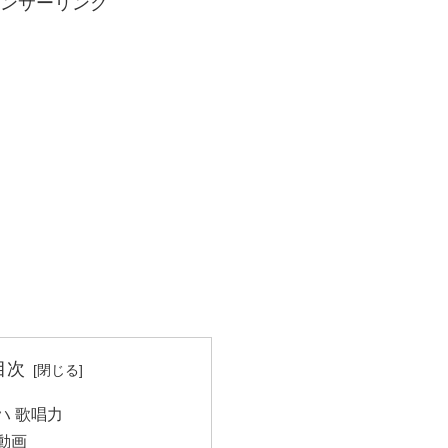
ンサーリンク
目次
リハ 歌唱力
 動画