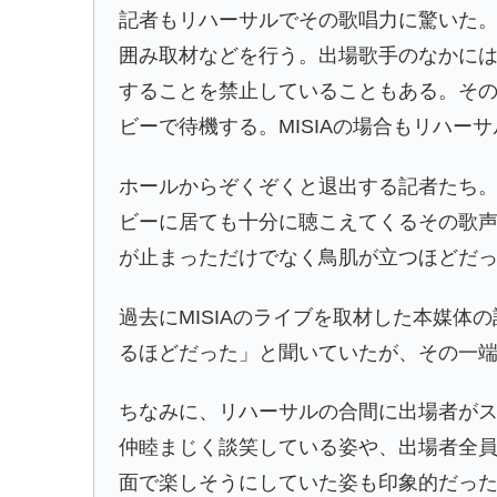
記者もリハーサルでその歌唱力に驚いた
囲み取材などを行う。出場歌手のなかに
することを禁止していることもある。そ
ビーで待機する。MISIAの場合もリハー
ホールからぞくぞくと退出する記者たち
ビーに居ても十分に聴こえてくるその歌
が止まっただけでなく鳥肌が立つほどだ
過去にMISIAのライブを取材した本媒体
るほどだった」と聞いていたが、その一
ちなみに、リハーサルの合間に出場者が
仲睦まじく談笑している姿や、出場者全員が
面で楽しそうにしていた姿も印象的だっ