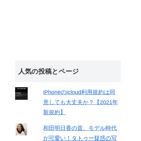
人気の投稿とページ
iPhoneのicloud利用規約は同
意しても大丈夫か？【2021年
新規約】
和田明日香の昔、モデル時代
が可愛い！タトゥー疑惑の写