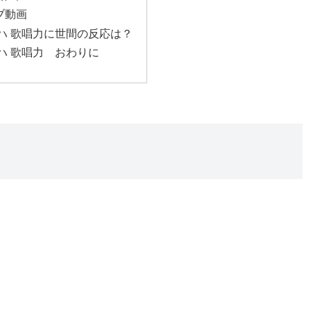
イブ動画
白リハ 歌唱力に世間の反応は？
白リハ 歌唱力 おわりに